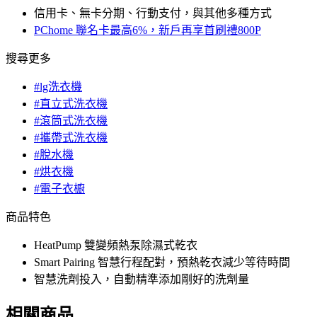
信用卡、無卡分期、行動支付，與其他多種方式
PChome 聯名卡最高6%，新戶再享首刷禮800P
搜尋更多
#lg洗衣機
#直立式洗衣機
#滾筒式洗衣機
#攜帶式洗衣機
#脫水機
#烘衣機
#電子衣櫥
商品特色
HeatPump 雙變頻熱泵除濕式乾衣
Smart Pairing 智慧行程配對，預熱乾衣減少等待時間
智慧洗劑投入，自動精準添加剛好的洗劑量
相關商品