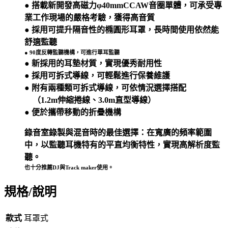
● 搭載新開發高磁力φ40mmCCAW音圈單體，可承受專
業工作現場的嚴格考驗，獲得高音質
●
採用可提升隔音性的橢圓形耳罩，長時間使用依然能
舒適監聽
● 90度反轉監聽機構，可進行單耳監聽
● 新採用的耳墊材質，實現優秀耐用性
● 採用可拆式導線，可輕鬆進行保養維護
● 附有兩種類可拆式導線，可依情況選擇搭配
（1.2m伸縮捲線、3.0m直型導線）
● 便於攜帶移動的折疊機構
錄音室錄製與混音時的最佳選擇：在寬廣的頻率範圍
中，以監聽耳機特有的平直均衡特性，實現高解析度監
聽。
也十分推薦DJ與Track maker使用。
規格/說明
款式
耳罩式