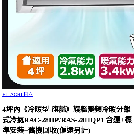
HITACHI 日立
4坪內《冷暖型-旗艦》旗艦變頻冷暖分離
式冷氣RAC-28HP/RAS-28HQP1 含運+標
準安裝+舊機回收(偏遠另計)