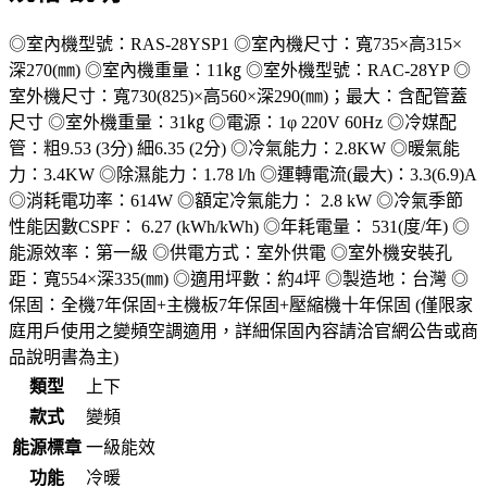
◎室內機型號：RAS-28YSP1 ◎室內機尺寸：寬735×高315×
深270(㎜) ◎室內機重量：11㎏ ◎室外機型號：RAC-28YP ◎
室外機尺寸：寬730(825)×高560×深290(㎜)；最大：含配管蓋
尺寸 ◎室外機重量：31㎏ ◎電源：1φ 220V 60Hz ◎冷媒配
管：粗9.53 (3分) 細6.35 (2分) ◎冷氣能力：2.8KW ◎暖氣能
力：3.4KW ◎除濕能力：1.78 l/h ◎運轉電流(最大)：3.3(6.9)A
◎消耗電功率：614W ◎額定冷氣能力： 2.8 kW ◎冷氣季節
性能因數CSPF： 6.27 (kWh/kWh) ◎年耗電量： 531(度/年) ◎
能源效率：第一級 ◎供電方式：室外供電 ◎室外機安裝孔
距：寬554×深335(㎜) ◎適用坪數：約4坪 ◎製造地：台灣 ◎
保固：全機7年保固+主機板7年保固+壓縮機十年保固 (僅限家
庭用戶使用之變頻空調適用，詳細保固內容請洽官網公告或商
品說明書為主)
類型
上下
款式
變頻
能源標章
一級能效
功能
冷暖