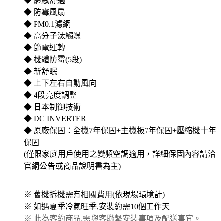
◆ 體感舒適
◆ 防霉風扇
◆ PM0.1濾網
◆ 高分子汰觸媒
◆ 節電運轉
◆ 機體防霉(5段)
◆ 新舒眠
◆ 上下左右自動風向
◆ 4段亮度調整
◆ 日本制御技術
◆ DC INVERTER
◆ 原廠保固：全機7年保固+主機板7年保固+壓縮機十年
保固
(僅限家庭用戶使用之變頻空調適用，詳細保固內容請洽
官網公告或商品說明書為主)
※ 舊機拆機需有相關費用(依現場環境計)
※ 如遇夏季冷氣旺季,安裝約需10個工作天
※ 此為客約商品,需與客聯繫安裝事項及配送事宜。