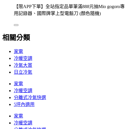
【限APP下單】全站指定品單筆滿888元抽Mio gogoro專
用記錄器、國際牌掌上型電鬍刀 (顏色隨機)
相關分類
家電
冷暖空調
冷氣大賞
日立冷氣
家電
冷暖空調
分離式冷氣快選
5坪內適用
家電
冷暖空調