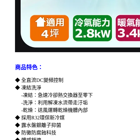
商品特色：
◆ 全直流DC變頻控制
◆ 凍結洗淨
-凍結：急速冷卻熱交換器至零下
-洗淨：利用解凍水流帶走汙垢
-乾燥：送風運轉乾燥機體內部
◆ 採用R32環保新冷媒
◆ 露水盤銀離子抑菌
◆ 防黴防腐蝕科技