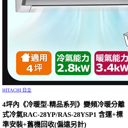
HITACHI 日立
4坪內《冷暖型-精品系列》變頻冷暖分離
式冷氣RAC-28YP/RAS-28YSP1 含運+標
準安裝+舊機回收(偏遠另計)