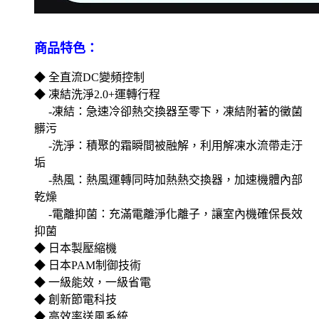
商品特色：
◆ 全直流DC變頻控制
◆ 凍結洗淨2.0+運轉行程
-凍結：急速冷卻熱交換器至零下，凍結附著的黴菌
髒污
-洗淨：積聚的霜瞬間被融解，利用解凍水流帶走汙
垢
-熱風：熱風運轉同時加熱熱交換器，加速機體內部
乾燥
-電離抑菌：充滿電離淨化離子，讓室內機確保長效
抑菌
◆ 日本製壓縮機
◆ 日本PAM制御技術
◆ 一級能效，一級省電
◆ 創新節電科技
◆ 高效率送風系統