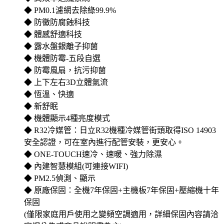
◆ PM0.1濾網去除綠99.9%
◆ 防黴防腐蝕科技
◆ 體感舒適科技
◆ 露水盤銀離子抑菌
◆ 機體防霉-五段自選
◆ 防霉風扇，抗污抑菌
◆ 上下左右3D立體氣流
◆ 恆溫、快適
◆ 新舒眠
◆ 機體顯示4種亮度模式
◆ R32冷媒管：日立R32機種冷媒管街頭取得ISO 14903
安全認證，可在室內進行配管安裝，更安心。
◆ ONE-TOUCH速冷、速暖、強力除濕
◆ 內建智慧模組(可連接WIFI)
◆ PM2.5偵測、顯示
◆ 原廠保固：全機7年保固+主機板7年保固+壓縮機十年
保固
(僅限家庭用戶使用之變頻空調適用，詳細保固內容請洽