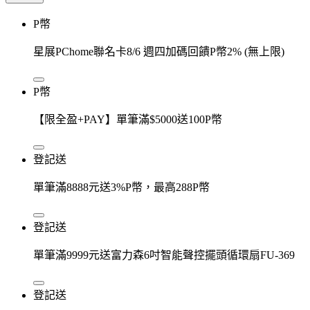
P幣
星展PChome聯名卡8/6 週四加碼回饋P幣2% (無上限)
P幣
【限全盈+PAY】單筆滿$5000送100P幣
登記送
單筆滿8888元送3%P幣，最高288P幣
登記送
單筆滿9999元送富力森6吋智能聲控擺頭循環扇FU-369
登記送