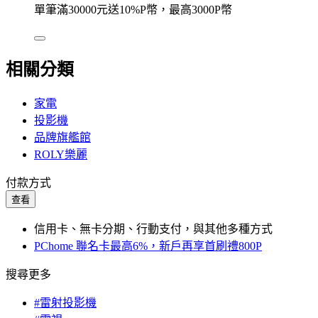
單筆滿30000元送10%P幣，最高3000P幣
相關分類
家電
投影機
品牌旗艦館
ROLY樂麗
付款方式
查看
信用卡、無卡分期、行動支付，與其他多種方式
PChome 聯名卡最高6%，新戶再享首刷禮800P
搜尋更多
#雷射投影機