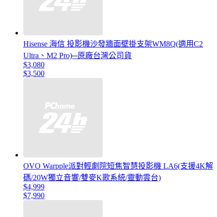
Hisense 海信 投影機沙發牆面壁掛支架WM8Q(適用C2
Ultra、M2 Pro)─原廠台灣公司貨
$3,080
$3,500
OVO Warpple派對輕劇院短焦智慧投影機 LA6(支援4K解
碼/20W獨立音響/雙麥K歌系統/靈動雲台)
$4,999
$7,990