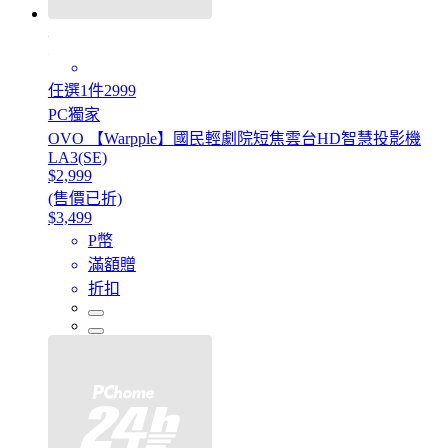
任選1件2999
PC獨家
OVO 【Warpple】國民輕劇院短焦雲台HD智慧投影機
LA3(SE)
$2,999
(售價已折)
$3,499
P幣
滿額贈
折扣