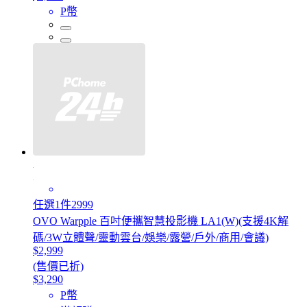
P幣
任選1件2999
OVO Warpple 百吋便攜智慧投影機 LA1(W)(支援4K解
碼/3W立體聲/靈動雲台/娛樂/露營/戶外/商用/會議)
$2,999
(售價已折)
$3,290
P幣