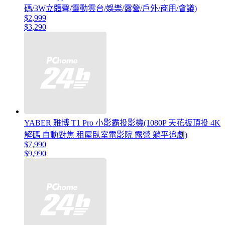
碼/3W立體聲/靈動雲台/娛樂/露營/戶外/商用/會議)
$2,999
$3,290
YABER 雅博 T1 Pro 小影霸投影機(1080P 天花板頂投 4K
解碼 自動對焦 租屋臥室電影院 露營 躺平追劇)
$7,990
$9,990