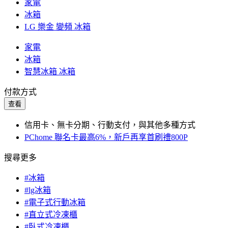
家電
冰箱
LG 樂金 變頻 冰箱
家電
冰箱
智慧冰箱 冰箱
付款方式
查看
信用卡、無卡分期、行動支付，與其他多種方式
PChome 聯名卡最高6%，新戶再享首刷禮800P
搜尋更多
#冰箱
#lg冰箱
#電子式行動冰箱
#直立式冷凍櫃
#臥式冷凍櫃