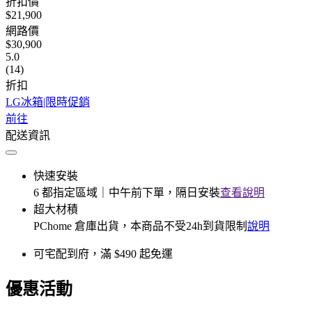
折扣價
$21,900
網路價
$30,900
5.0
(14)
折扣
LG冰箱|限時促銷
前往
配送資訊
快速安裝
6 都指定區域｜中午前下單，隔日安裝
查看說明
超大材積
PChome 倉庫出貨，本商品不受24h到貨限制
說明
可宅配到府，滿 $490 起免運
優惠活動