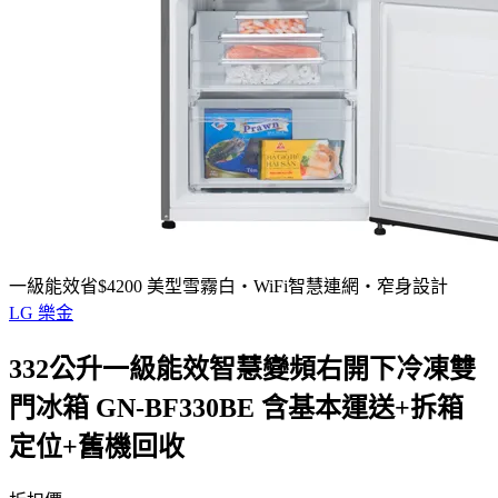
一級能效省$4200 美型雪霧白・WiFi智慧連網・窄身設計
LG 樂金
332公升一級能效智慧變頻右開下冷凍雙
門冰箱 GN-BF330BE 含基本運送+拆箱
定位+舊機回收