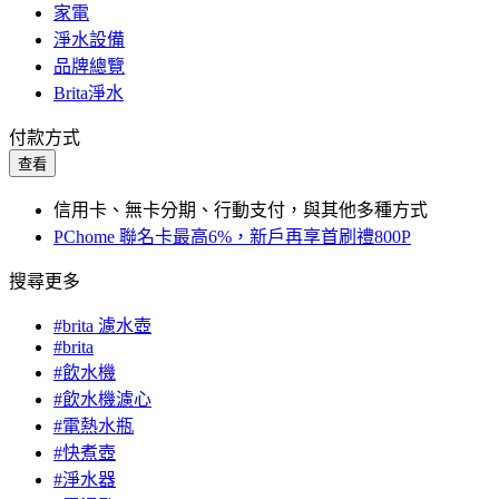
家電
淨水設備
品牌總覽
Brita淨水
付款方式
查看
信用卡、無卡分期、行動支付，與其他多種方式
PChome 聯名卡最高6%，新戶再享首刷禮800P
搜尋更多
#brita 濾水壺
#brita
#飲水機
#飲水機濾心
#電熱水瓶
#快煮壺
#淨水器