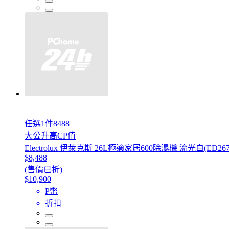
任選1件8488
大公升高CP值
Electrolux 伊萊克斯 26L極適家居600除濕機 流光白(ED2
$8,488
(售價已折)
$10,900
P幣
折扣