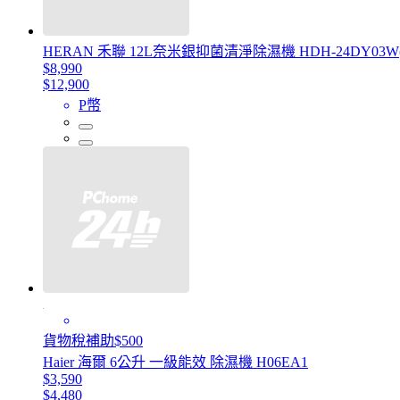
HERAN 禾聯 12L奈米銀抑菌清淨除濕機 HDH-24DY03W(
$8,990
$12,900
P幣
貨物稅補助$500
Haier 海爾 6公升 一級能效 除濕機 H06EA1
$3,590
$4,480