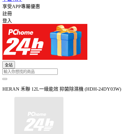
享受APP專屬優惠
註冊
登入
全站
HERAN 禾聯 12L一級能效 抑菌除濕機 (HDH-24DY03W)