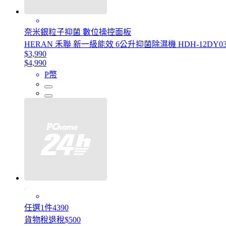
奈米銀粒子抑菌 數位操控面板
HERAN 禾聯 新一級能效 6公升抑菌除濕機 HDH-12DY030
$3,990
$4,990
P幣
任選1件4390
貨物稅退稅$500