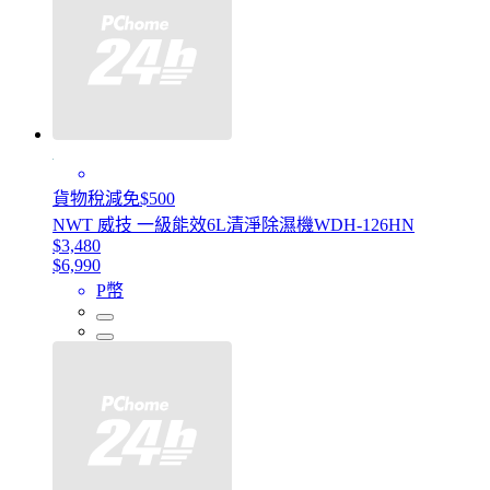
貨物稅減免$500
NWT 威技 一級能效6L清淨除濕機WDH-126HN
$3,480
$6,990
P幣