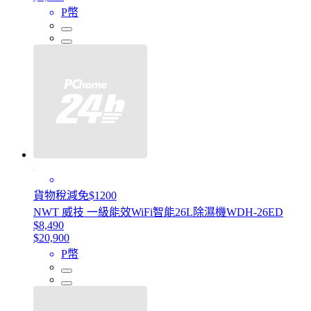
P幣
貨物稅減免$1200
NWT 威技 一級能效WiFi智能26L除濕機WDH-26ED
$8,490
$20,900
P幣