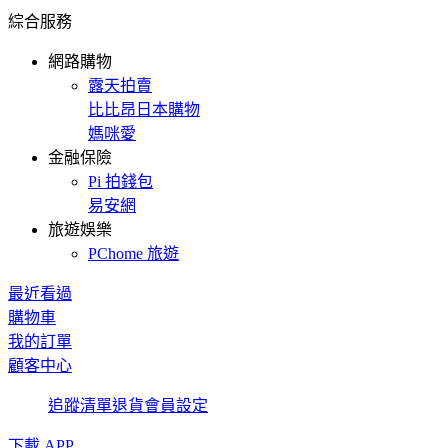
綜合服務
網路購物
露天拍賣
比比昂日本購物
媽咪愛
金融保險
Pi 拍錢包
易安網
旅遊娛樂
PChome 旅遊
最近看過
購物車
我的訂單
顧客中心
追蹤清單
退貨
會員設定
下載 APP