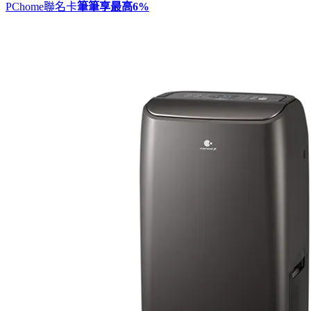
PChome聯名卡
筆筆享最高
6%