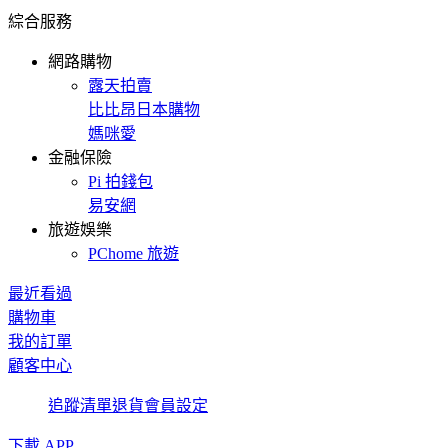
綜合服務
網路購物
露天拍賣
比比昂日本購物
媽咪愛
金融保險
Pi 拍錢包
易安網
旅遊娛樂
PChome 旅遊
最近看過
購物車
我的訂單
顧客中心
追蹤清單
退貨
會員設定
下載 APP