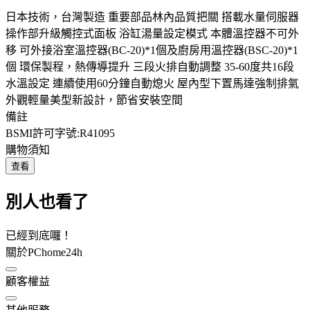
日本技術，台灣製造 重要部品林內品質把關 搭載水量伺服器
操作部升級觸控式面板 浴缸湯量設定模式 本體溫控器不可外
移 可外接浴室溫控器(BC-20)*1個及廚房用溫控器(BSC-20)*1
個 環保製程，熱傳導提升 三段火排自動調整 35-60度共16段
水溫設定 連續使用60分鐘自動熄火 屋內型下置馬達強制排氣
外觀輕量美型新設計，節省安裝空間
備註
BSMI許可字號:R41095
購物須知
查看
別人也看了
已經到底囉！
關於PChome24h
顧客權益