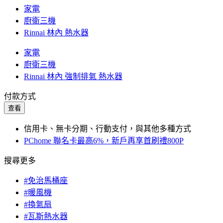
家電
廚衛三機
Rinnai 林內 熱水器
家電
廚衛三機
Rinnai 林內 強制排氣 熱水器
付款方式
查看
信用卡、無卡分期、行動支付，與其他多種方式
PChome 聯名卡最高6%，新戶再享首刷禮800P
搜尋更多
#免治馬桶座
#暖風機
#換氣扇
#瓦斯熱水器