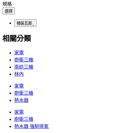
規格
選擇
桶裝瓦斯_
相關分類
家電
廚衛三機
南紡三機
林內
家電
廚衛三機
熱水器
家電
廚衛三機
熱水器 強制排氣