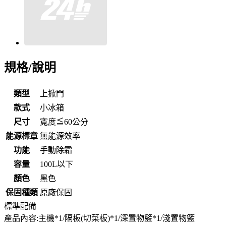
規格/說明
類型
上掀門
款式
小冰箱
尺寸
寬度≦60公分
能源標章
無能源效率
功能
手動除霜
容量
100L以下
顏色
黑色
保固種類
原廠保固
標準配備
產品內容:主機*1/隔板(切菜板)*1/深置物籃*1/淺置物籃