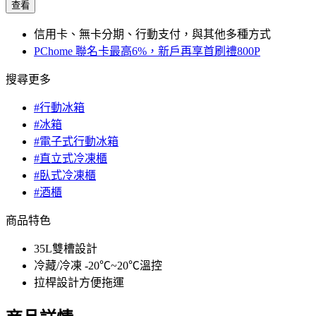
查看
信用卡、無卡分期、行動支付，與其他多種方式
PChome 聯名卡最高6%，新戶再享首刷禮800P
搜尋更多
#行動冰箱
#冰箱
#電子式行動冰箱
#直立式冷凍櫃
#臥式冷凍櫃
#酒櫃
商品特色
35L雙槽設計
冷藏/冷凍 -20℃~20℃溫控
拉桿設計方便拖運