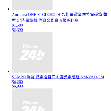
Amadana ONE STCI-0205 IH 智能電磁爐 觸控電磁爐 薄
型 定時 電磁爐 原廠公司貨 A級福利品
$1,580
$2,390
SAMPO 聲寶 微電腦雙口IH變頻電磁爐 KM-VA14GM
$4,260
$6,990