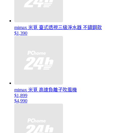
mimax 米覓 臺式透視三級淨水器 不鏽鋼款
$1,390
mimax 米覓 高速負離子吹風機
$1,899
$4,990