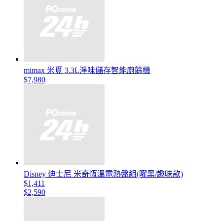
mimax 米覓 3.3L淨味儲存智能廚餘機
$7,980
Disney 迪士尼 米奇恆溫電熱盤組(曜黑/趣味款)
$1,411
$2,590