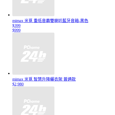
mimax 米覓 重低音霸雙喇叭藍牙音箱-黑色
$399
$999
mimax 米覓 智慧升降曬衣架 普通款
$2,980