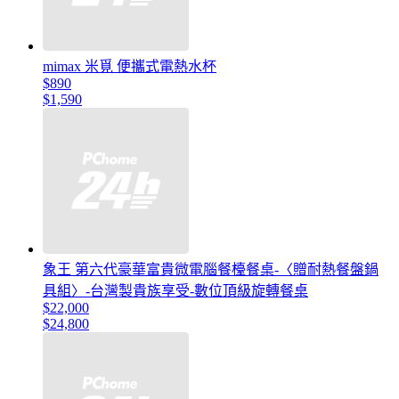
mimax 米覓 便攜式電熱水杯
$890
$1,590
象王 第六代豪華富貴微電腦餐檯餐桌-〈贈耐熱餐盤鍋
具組〉-台灣製貴族享受-數位頂級旋轉餐桌
$22,000
$24,800