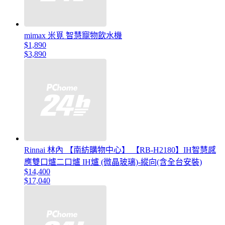
mimax 米覓 智慧寵物飲水機
$1,890
$3,890
Rinnai 林內 【南紡購物中心】 【RB-H2180】IH智慧感
應雙口爐二口爐 IH爐 (微晶玻璃)-縱向(含全台安裝)
$14,400
$17,040