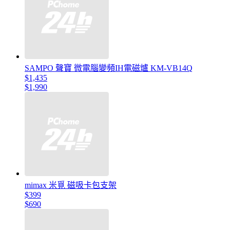
SAMPO 聲寶 微電腦變頻IH電磁爐 KM-VB14Q
$1,435
$1,990
mimax 米覓 磁吸卡包支架
$399
$690