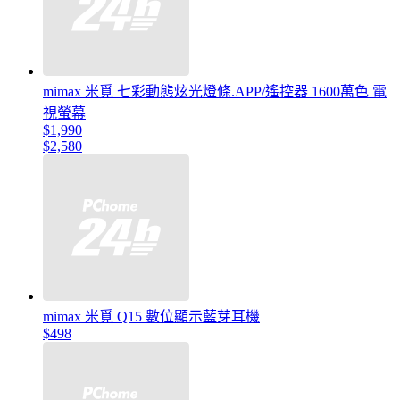
mimax 米覓 七彩動態炫光燈條.APP/遙控器 1600萬色 電
視螢幕
$1,990
$2,580
mimax 米覓 Q15 數位顯示藍芽耳機
$498