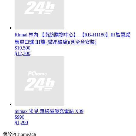
Rinnai 林內 【南紡購物中心】 【RB-H1180】IH智慧感
應單口爐 IH爐 (微晶玻璃)(含全台安裝)
$10,500
$12,300
mimax 米覓 無線磁吸充電站 X39
$990
$1,290
關於PChome24h