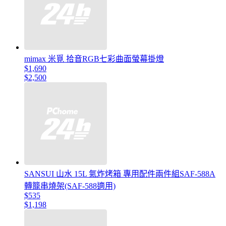
mimax 米覓 拾音RGB七彩曲面螢幕掛燈
$1,690
$2,500
SANSUI 山水 15L 氣炸烤箱 專用配件兩件組SAF-588A
轉籠串燒架(SAF-588適用)
$535
$1,198