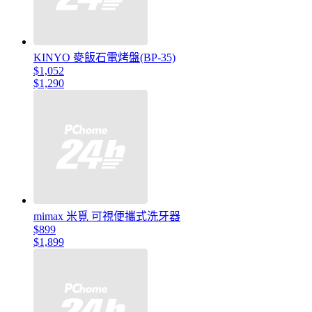
KINYO 麥飯石電烤盤(BP-35)
$1,052
$1,290
mimax 米覓 可視便攜式洗牙器
$899
$1,899