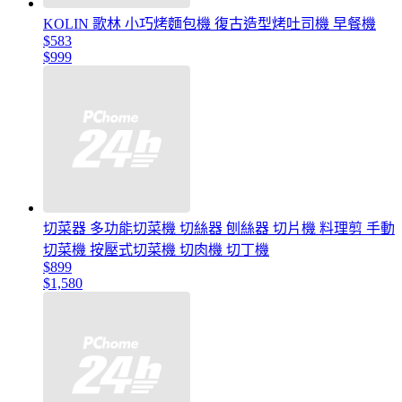
KOLIN 歌林 小巧烤麵包機 復古造型烤吐司機 早餐機
$583
$999
切菜器 多功能切菜機 切絲器 刨絲器 切片機 料理剪 手動
切菜機 按壓式切菜機 切肉機 切丁機
$899
$1,580