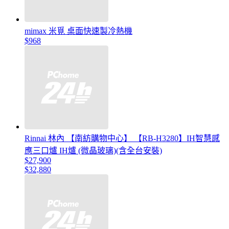
mimax 米覓 桌面快速製冷熱機
$968
Rinnai 林內 【南紡購物中心】 【RB-H3280】IH智慧感
應三口爐 IH爐 (微晶玻璃)(含全台安裝)
$27,900
$32,880