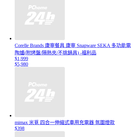
Corelle Brands 康寧餐具 康寧 Snapware SEKA 多功能電
陶爐(附烤盤/隔熱夾/不挑鍋具) -福利品
$1,999
$5,980
mimax 米覓 四合一伸縮式車用充電器 氛圍燈款
$398