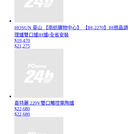
HOSUN 豪山 【南紡購物中心】 【IH-2270】IH微晶調
理爐雙口爐IH爐(全省安裝
$19,470
$21,275
喜特麗 220V雙口觸控電陶爐
$22,680
$22,680