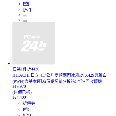
P幣
折扣
任選1件折4430
HITACHI 日立 417公升變頻兩門冰箱RVX429典雅白
(PWH)含基本運送(偏遠另計)+拆箱定位+回收舊機
$19,970
(售價已折)
$24,400
折價券
P幣
折扣