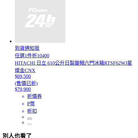
到貨通知我
任選1件折10400
HITACHI 日立 610公升日製變頻六門冰箱RTSF62WJ星
燦金CNX
$69,500
(售價已折)
$79,900
折價券
P幣
折扣
別人也看了