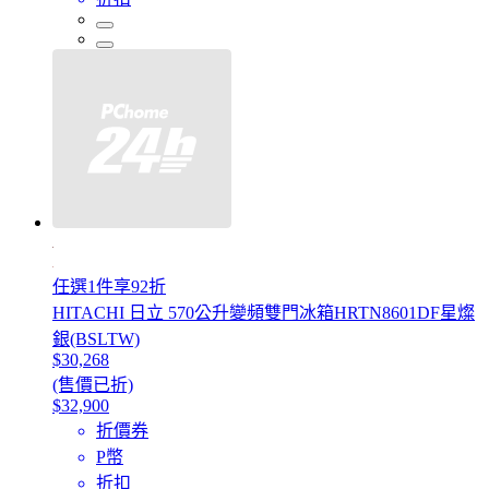
任選1件享92折
HITACHI 日立 570公升變頻雙門冰箱HRTN8601DF星燦
銀(BSLTW)
$30,268
(售價已折)
$32,900
折價券
P幣
折扣