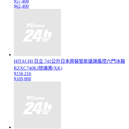
$57,408
$62,400
HITACHI 日立 741公升日本原裝智能遠端遙控六門冰箱
RZXC740KJ琉璃黑(XK)
$156,216
$169,800