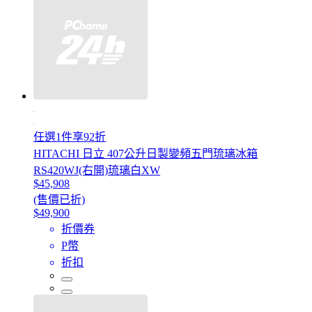
任選1件享92折
HITACHI 日立 407公升日製變頻五門琉璃冰箱
RS420WJ(右開)琉璃白XW
$45,908
(售價已折)
$49,900
折價券
P幣
折扣