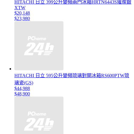
HITACHI 日立 399公升變頻兩門冰箱HRTN6443S璀璨銀
XTW
$20,148
$23,980
HITACHI 日立 595公升變頻琉璃對開冰箱RS600PTW琉
璃瓷(GS)
$44,988
$48,900