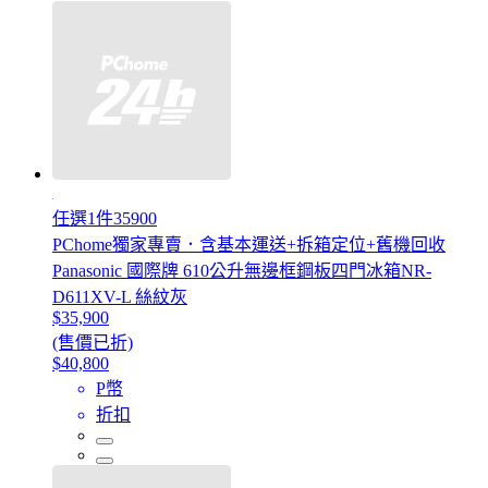
任選1件35900
PChome獨家專賣．含基本運送+拆箱定位+舊機回收
Panasonic 國際牌 610公升無邊框鋼板四門冰箱NR-
D611XV-L 絲紋灰
$35,900
(售價已折)
$40,800
P幣
折扣