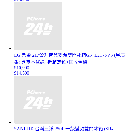
LG 樂金 217公升智慧變頻雙門冰箱GN-L217SVN(星辰
銀) 含基本運送+拆箱定位+回收舊機
$10,900
$14,590
SANLUX 台灣三洋 250L 一級變頻雙門冰箱 (SR-