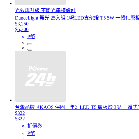
光效再升級 不斷光串接設計
DanceLight 舞光 25入組 1呎LED支架燈 T5 5W 一
$3,250
$6,300
P幣
台灣品牌《KAOS 保固一年》LED T5 層板燈 3呎 一體式
$322
$322
折價券
P幣