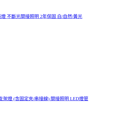
體化層板燈 不斷光間接照明 2年保固 白/自然/黃光
支架燈 (含固定夾/串接線) 間接照明 LED燈管