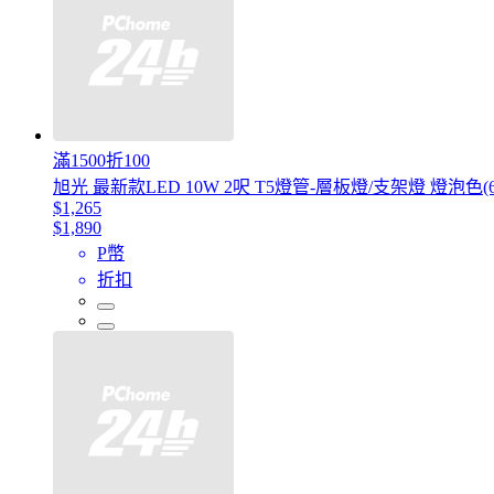
滿1500折100
旭光 最新款LED 10W 2呎 T5燈管-層板燈/支架燈 燈泡
$1,265
$1,890
P幣
折扣