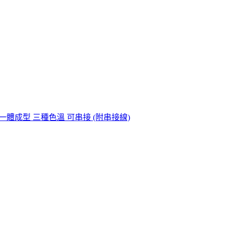
 全電壓 一體成型 三種色溫 可串接 (附串接線)