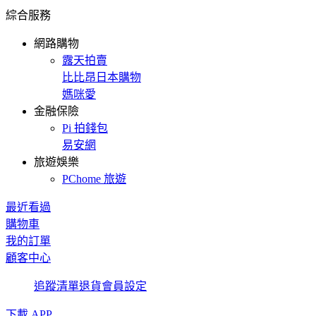
綜合服務
網路購物
露天拍賣
比比昂日本購物
媽咪愛
金融保險
Pi 拍錢包
易安網
旅遊娛樂
PChome 旅遊
最近看過
購物車
我的訂單
顧客中心
追蹤清單
退貨
會員設定
下載 APP