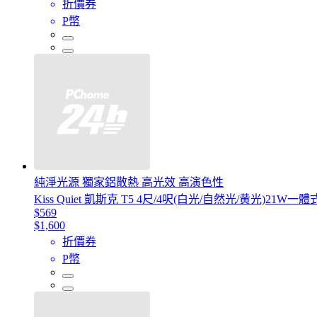
折價券
P幣
純淨光源 獨家鋁散熱 高光效 高演色性
Kiss Quiet 凱斯克 T5 4尺/4呎(白光/自然光/黄光)21W
$569
$1,600
折價券
P幣