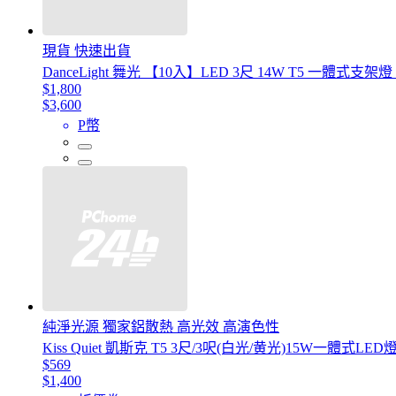
現貨 快速出貨
DanceLight 舞光 【10入】LED 3尺 14W T5 一體式
$1,800
$3,600
P幣
純淨光源 獨家鋁散熱 高光效 高演色性
Kiss Quiet 凱斯克 T5 3尺/3呎(白光/黄光)15W一體式L
$569
$1,400