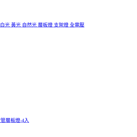
支架燈 白光 黃光 自然光 層板燈 支架燈 全電壓
ED燈管層板燈-4入