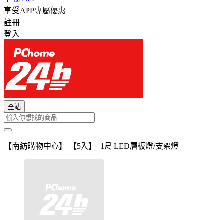
享受APP專屬優惠
註冊
登入
全站
【南紡購物中心】 【5入】 1尺 LED層板燈/支架燈