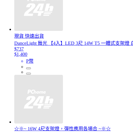
現貨 快速出貨
DanceLight 舞光 【4入】LED 3尺 14W T5 一體式
$737
$1,400
P幣
☆※~ 16W 4尺支架燈，彈性應用各場合 ~※☆