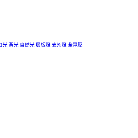
支架燈 白光 黃光 自然光 層板燈 支架燈 全電壓