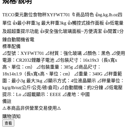
規格/說明
TECO東元數位食物秤XYFWT701 🔖商品特色 👍g.kg.lb.oz四
單位 👍最小秤重3g 最大秤重3kg 👍觸控式操作面板 👍低電量
及超超重提示功能 👍安全強化玻璃面板~方便清潔 👍閒置1分
鐘自動關機省電
標準配備
📐型號：XYFWT701 📐材質：強化玻璃 📐顏色：黑色 📐使用
電源：CR2032鋰離子電池 📐包裝尺寸：16x19x3（長x寬x
高、單位：cm） 📐包裝重量：385g 📐商品尺寸：
18x14x1.9（長x寬x高、單位：cm） 📐重量：340G 📐秤重範
圍：最小3g 最大3kg 📐顯示方式：4位液晶顯示 📐秤量單位：
kg/g/lb/oz(公斤/公克/磅/盎司) 📐自動關機：約2分鐘 📐低電壓
提示：Lo 📐超載顯示：EEEE 📐產地：中國
備註
⚠️本商品非供營業交易使用⚠️
購物須知
查看