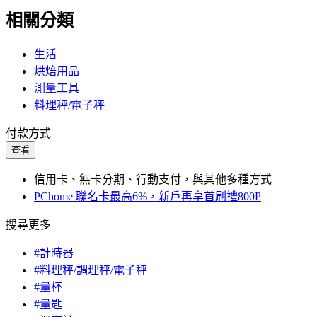
相關分類
生活
烘焙用品
測量工具
料理秤/電子秤
付款方式
查看
信用卡、無卡分期、行動支付，與其他多種方式
PChome 聯名卡最高6%，新戶再享首刷禮800P
搜尋更多
#計時器
#料理秤/調理秤/電子秤
#量杯
#量匙