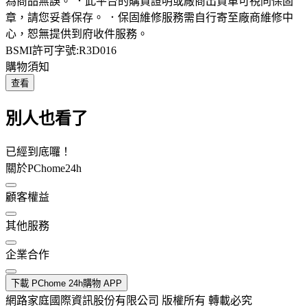
為商品無誤。 ．此平台的購買證明或廠商出貨單可視同保固
章，請您妥善保存。 ．保固維修服務需自行寄至廠商維修中
心，恕無提供到府收件服務。
BSMI許可字號:R3D016
購物須知
查看
別人也看了
已經到底囉！
關於PChome24h
顧客權益
其他服務
企業合作
下載 PChome 24h購物 APP
網路家庭國際資訊股份有限公司 版權所有 轉載必究