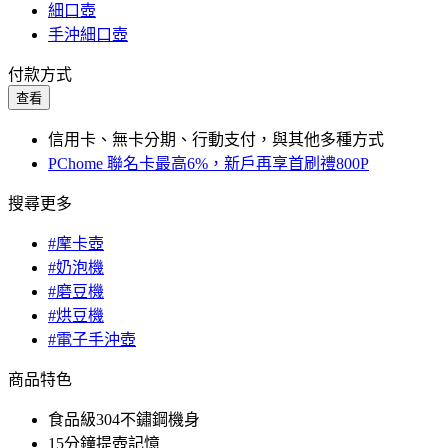
細口壺
手沖細口壺
付款方式
查看
信用卡、無卡分期、行動支付，與其他多種方式
PChome 聯名卡最高6%，新戶再享首刷禮800P
搜尋更多
#摩卡壺
#奶泡機
#磨豆機
#烘豆機
#電子手沖壺
商品特色
食品級304不鏽鋼機身
15分鐘提壺記憶