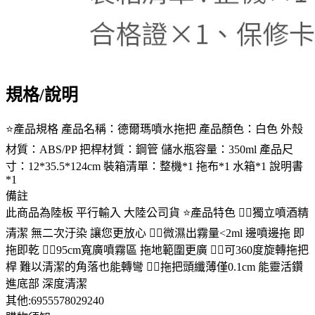
規格/說明
⭐產品規格 產品名稱：德爾瑪噴水拖把 產品顏色：白色 外殼
材質：ABS/PP 把桿材質：鋼管 儲水瓶容量：350ml 產品尺
寸：12*35.5*124cm 裝箱清單：整機*1 拖布*1 水箱*1 說明書
*1
備註
此商品為陸板 平行輸入 大陸公司貨 ⭐產品特色 👉🏻獨立噴酒精
清潔 無二次汙染 讓您更放心 👉🏻微濕出霧量<2ml 邊噴邊拖 即
拖即乾 👉🏻95cm寬廣噴霧區 拖地範圍更廣 👉🏻可360度旋轉拖把
桿 難以清潔的角落也能轉彎 👉🏻拖把頭纖薄僅0.1cm 能靈活鑽
進底部 深度清潔
其他:6955578029240