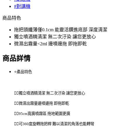
#對講機
商品特色
拖把頭纖薄僅0.1cm 能靈活鑽進底部 深度清潔
獨立噴酒精清潔 無二次汙染 讓您更放心
微濕出霧量<2ml 邊噴邊拖 即拖即乾
商品詳情
⭐
產品特色
👉🏻
獨立噴酒精清潔 無二次汙染 讓您更放心
👉🏻
微濕出霧量邊噴邊拖 即拖即乾
👉🏻95cm
寬廣噴霧區 拖地範圍更廣
👉🏻
可360度旋轉拖把桿 難以清潔的角落也能轉彎