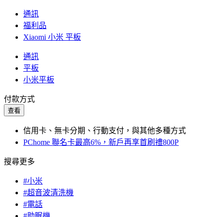
通訊
福利品
Xiaomi 小米 平板
通訊
平板
小米平板
付款方式
查看
信用卡、無卡分期、行動支付，與其他多種方式
PChome 聯名卡最高6%，新戶再享首刷禮800P
搜尋更多
#小米
#超音波清洗機
#電話
#助眠機