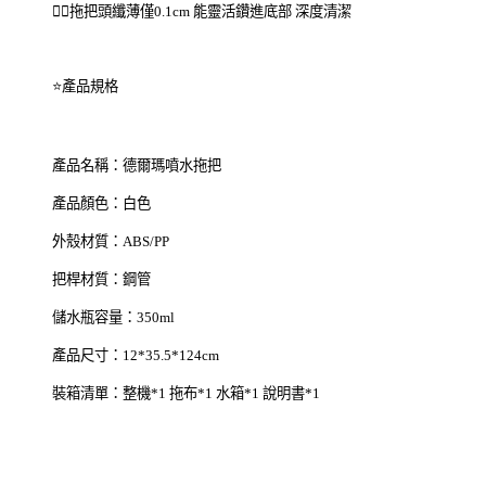
👉🏻
拖把頭纖薄僅0.1cm 能靈活鑽進底部 深度清潔
⭐
產品規格
產品名稱：德爾瑪噴水拖把
產品顏色：白色
外殼材質：ABS/PP
把桿材質：鋼管
儲水瓶容量：350ml
產品尺寸：12*35.5*124cm
裝箱清單：整機*1
拖布*1
水箱*1
說明書*1