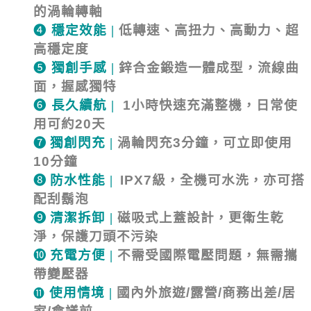
的渦輪轉軸
❹
穩定效能
|
低轉速、高扭力、高動力、超
高穩定度
❺
獨創手感
|
鋅合金鍛造一體成型，流線曲
面，握感獨特
❻
長久續航
|
1
小時快速充滿整機，日常使
用可約
20
天
❼
獨創閃充
|
渦輪閃充
3
分鐘，可立即使用
10
分鐘
❽
防水性能
|
IPX7
級，全機可水洗，亦可搭
配刮鬍泡
❾
清潔拆卸
|
磁吸式上蓋設計，更衛生乾
淨，保護刀頭不污染
❿
充電方便
|
不需受國際電壓問題，無需攜
帶變壓器
使用情境
|
國內外旅遊
/
露營
/
商務出差
/
居
⓫