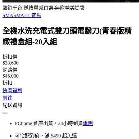
熱銷千台 送禮質感首選-無附精美提袋
SMASMALL 昔馬
全機水洗充電式雙刀頭電鬍刀(青春版精
緻禮盒組-20入組
折扣價
$33,600
網路價
$45,000
折扣
快閃福利
前往
配送資訊
PChome 倉庫出貨，24小時到貨
說明
可宅配到府，滿 $490 起免運