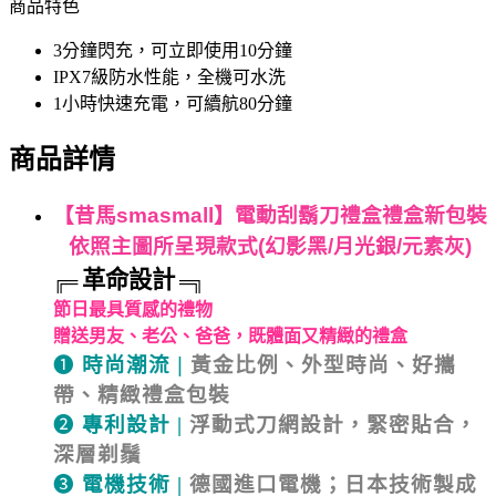
商品特色
3分鐘閃充，可立即使用10分鐘
IPX7級防水性能，全機可水洗
1小時快速充電，可續航80分鐘
商品詳情
【昔馬
smasmall
】
電動刮鬍刀禮盒
禮盒新包裝
依照主圖所呈現款式(幻影黑/月光銀/元素灰
)
革命設計
╔═
═╗
節日最具質感的禮物
贈送男友、老公、爸爸，既體面又精緻的禮盒
❶
時尚潮流
|
黃金比例、外型時尚、好攜
帶、精緻禮盒包裝
❷
專利設計
|
浮動式刀網設計，緊密貼合，
深層剃鬚
❸
電機技術
|
德國進口電機；日本技術製成