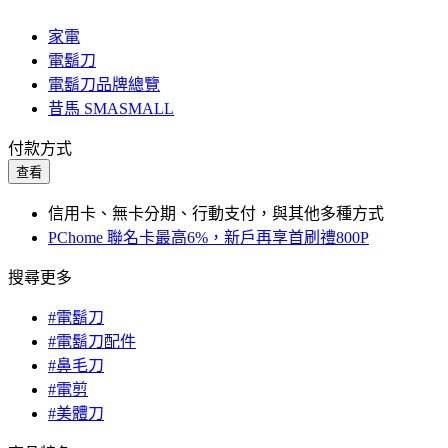
家電
電鬍刀
電鬍刀品牌總覽
昔馬 SMASMALL
付款方式
查看
信用卡、無卡分期、行動支付，與其他多種方式
PChome 聯名卡最高6%，新戶再享首刷禮800P
搜尋更多
#電鬍刀
#電鬍刀配件
#鼻毛刀
#電剪
#美體刀