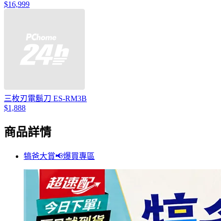
$16,999
三枚刃電鬍刀 ES-RM3B
$1,888
商品詳情
犒爸大賞📢爆買專區