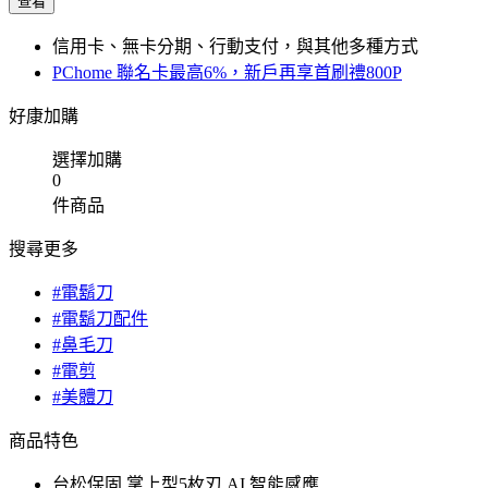
查看
信用卡、無卡分期、行動支付，與其他多種方式
PChome 聯名卡最高6%，新戶再享首刷禮800P
好康加購
選擇加購
0
件商品
搜尋更多
#電鬍刀
#電鬍刀配件
#鼻毛刀
#電剪
#美體刀
商品特色
台松保固 掌上型5枚刃 AI 智能感應