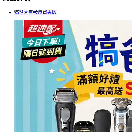
犒爸大賞📢爆買專區