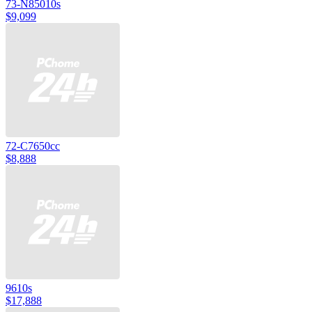
73-N85010s
$9,099
72-C7650cc
$8,888
9610s
$17,888