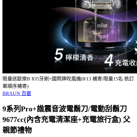
限量送歐樂B IO5牙刷+國際牌吹風機(8/13 補寄/限量15名 依訂
單順序補寄)
BRAUN 百靈
9系列Pro+諧震音波電鬍刀/電動刮鬍刀
9677cc(內含充電清潔座+充電旅行盒) 父
親節禮物