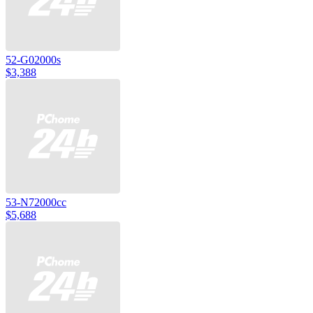
52-G02000s
$3,388
53-N72000cc
$5,688