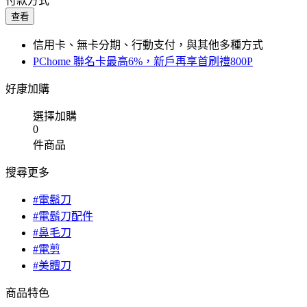
付款方式
查看
信用卡、無卡分期、行動支付，與其他多種方式
PChome 聯名卡最高6%，新戶再享首刷禮800P
好康加購
選擇加購
0
件商品
搜尋更多
#電鬍刀
#電鬍刀配件
#鼻毛刀
#電剪
#美體刀
商品特色