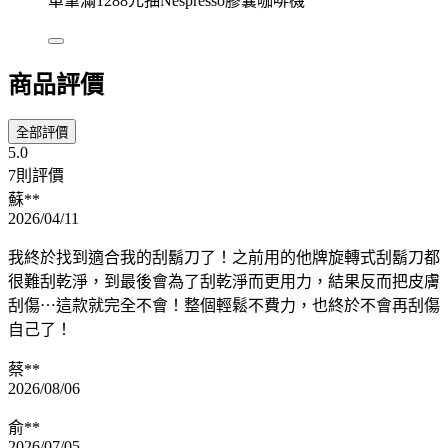
單筆滿1288元抽Nespresso膠囊咖啡機
商品評價
全部評價
5.0
7則評價
蘇**
2026/04/11
我終於找到適合我的刮鬍刀了！之前用的他牌旋轉式刮鬍刀都
很難刮乾淨，到最後會為了刮乾淨而更用力，結果反而把皮膚
刮傷⋯這款就完全不會！整個輕鬆不費力，也終於不會再刮傷
自己了！
蔡**
2026/08/06
俞**
2026/07/05