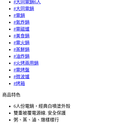
#大同電鍋6人
#大同電鍋
#電鍋
#氣炸鍋
#電磁爐
#美食鍋
#電火鍋
#蒸鮮鍋
#油炸鍋
#火烤兩用鍋
#電烤盤
#微波爐
#烤箱
商品特色
6人份電鍋，經典白噴塗外殼
雙重被覆電源線. 安全保護
粥、蒸、滷、燉樣樣行