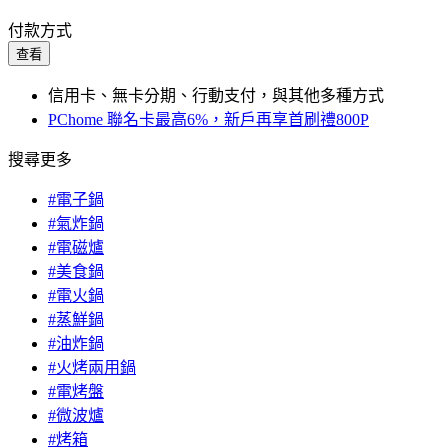
付款方式
查看
信用卡、無卡分期、行動支付，與其他多種方式
PChome 聯名卡最高6%，新戶再享首刷禮800P
搜尋更多
#電子鍋
#氣炸鍋
#電磁爐
#美食鍋
#電火鍋
#蒸鮮鍋
#油炸鍋
#火烤兩用鍋
#電烤盤
#微波爐
#烤箱