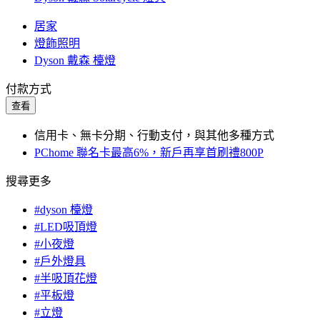
居家
燈飾照明
Dyson 戴森 檯燈
付款方式
查看
信用卡、無卡分期、行動支付，與其他多種方式
PChome 聯名卡最高6%，新戶再享首刷禮800P
搜尋更多
#dyson 檯燈
#LED吸頂燈
#小夜燈
#戶外燈具
#半吸頂花燈
#平板燈
#立燈