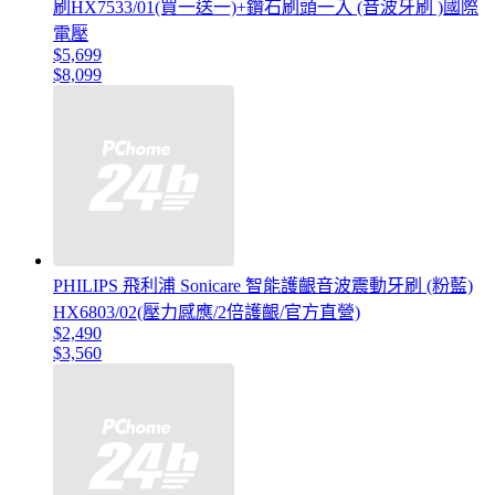
刷HX7533/01(買一送一)+鑽石刷頭一入 (音波牙刷 )國際
電壓
$5,699
$8,099
PHILIPS 飛利浦 Sonicare 智能護齦音波震動牙刷 (粉藍)
HX6803/02(壓力感應/2倍護齦/官方直營)
$2,490
$3,560