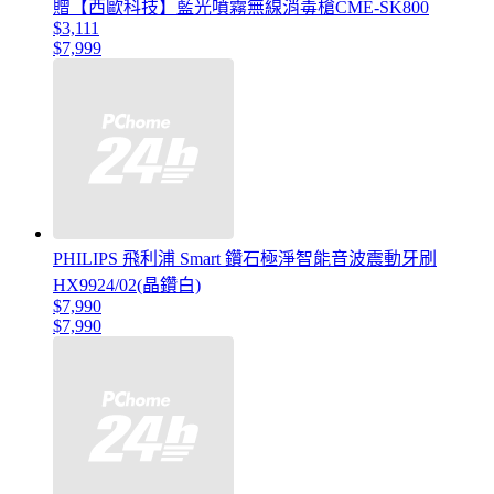
贈【西歐科技】藍光噴霧無線消毒槍CME-SK800
$3,111
$7,999
PHILIPS 飛利浦 Smart 鑽石極淨智能音波震動牙刷
HX9924/02(晶鑽白)
$7,990
$7,990