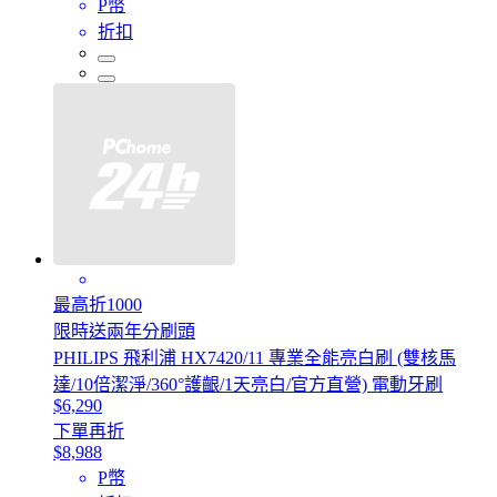
P幣
折扣
最高折1000
限時送兩年分刷頭
PHILIPS 飛利浦 HX7420/11 專業全能亮白刷 (雙核馬
達/10倍潔淨/360°護齦/1天亮白/官方直營) 電動牙刷
$6,290
下單再折
$8,988
P幣