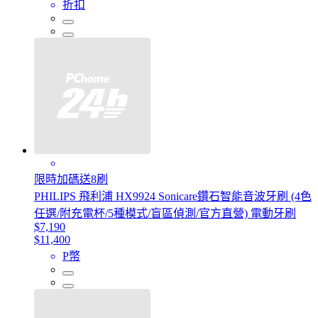
折扣
限時加碼送8刷
PHILIPS 飛利浦 HX9924 Sonicare鑽石智能音波牙刷 (4色
任選/附充電杯/5種模式/盲區偵測/官方直營) 電動牙刷
$7,190
$11,400
P幣