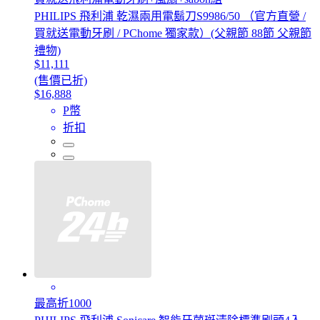
PHILIPS 飛利浦 乾濕兩用電鬍刀S9986/50 （官方直營 /
買就送電動牙刷 / PChome 獨家款）(父親節 88節 父親節
禮物)
$11,111
(售價已折)
$16,888
P幣
折扣
最高折1000