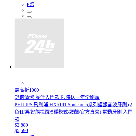
P幣
最高折1000
舒適清潔 最佳入門款 限時送一年份刷頭
PHILIPS 飛利浦 HX5191 Sonicare 5系列護齦音波牙刷 (2
色任選/智能提醒/5種模式/護齦/官方直營) 電動牙刷 入門
款
$2,880
$5,590