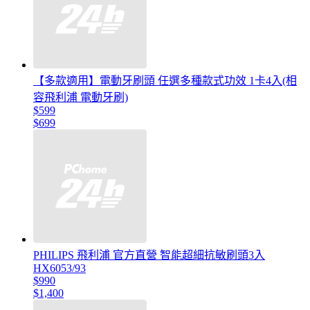
【多款適用】電動牙刷頭 任選多種款式功效 1卡4入(相
容飛利浦 電動牙刷)
$599
$699
PHILIPS 飛利浦 官方直營 智能超細抗敏刷頭3入
HX6053/93
$990
$1,400