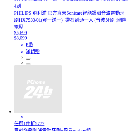
4刷
PHILIPS 飛利浦 官方直營Sonicare智能護齦音波電動牙
刷HX7533/01(買一送一)+鑽石刷頭一入 (音波牙刷 )國際
電壓
$5,699
$8,099
P幣
滿額贈
任選1件折5777
買就送飛利浦電動牙刷+風扇+sabon組