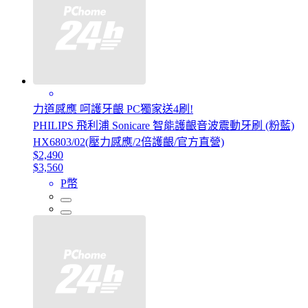
力道感應 呵護牙齦 PC獨家送4刷!
PHILIPS 飛利浦 Sonicare 智能護齦音波震動牙刷 (粉藍)
HX6803/02(壓力感應/2倍護齦/官方直營)
$2,490
$3,560
P幣