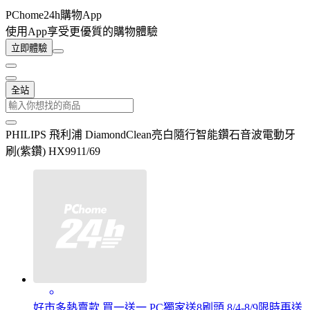
PChome24h購物App
使用App享受更優質的購物體驗
立即體驗
全站
PHILIPS 飛利浦 DiamondClean亮白隨行智能鑽石音波電動牙
刷(紫鑽) HX9911/69
好市多熱賣款 買一送一 PC獨家送8刷頭 8/4-8/9限時再送