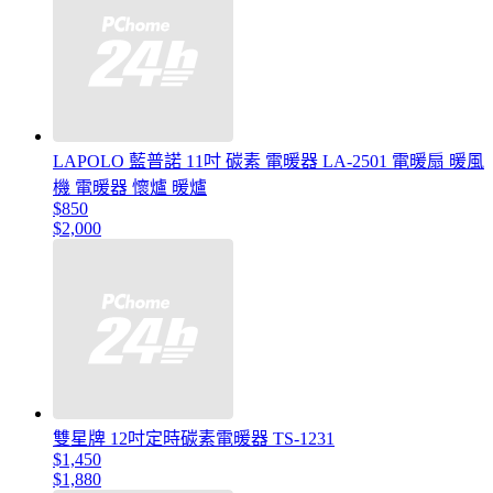
LAPOLO 藍普諾 11吋 碳素 電暖器 LA-2501 電暖扇 暖風
機 電暖器 懷爐 暖爐
$850
$2,000
雙星牌 12吋定時碳素電暖器 TS-1231
$1,450
$1,880