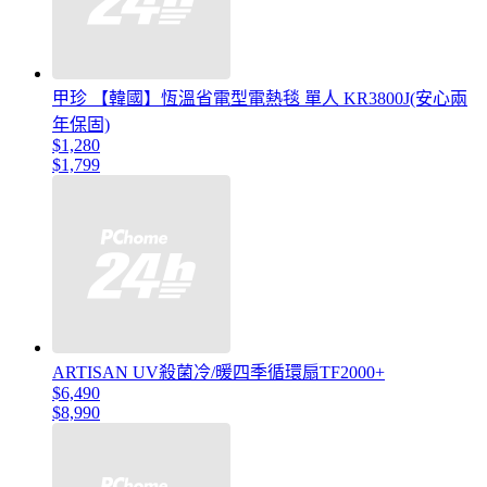
甲珍 【韓國】恆溫省電型電熱毯 單人 KR3800J(安心兩
年保固)
$1,280
$1,799
ARTISAN UV殺菌冷/暖四季循環扇TF2000+
$6,490
$8,990