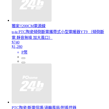
獨家!!200CM電源線
u-ta PTC陶瓷傾倒斷電攜帶式小型電暖器YT9 （傾倒斷
電 靜音無噪 加大風口）
$740
$1,280
P幣
PTC陶瓷/斷電保護/渦輪風扇/附遙控器