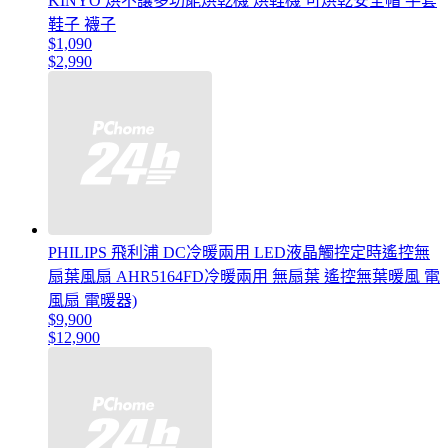
KINYO 烘不讓多功能烘乾機 烘鞋機 可烘乾安全帽 手套
鞋子 襪子
$1,090
$2,990
PHILIPS 飛利浦 DC冷暖兩用 LED液晶觸控定時遙控無
扇葉風扇 AHR5164FD冷暖兩用 無扇葉 遙控無葉暖風 電
風扇 電暖器)
$9,900
$12,900