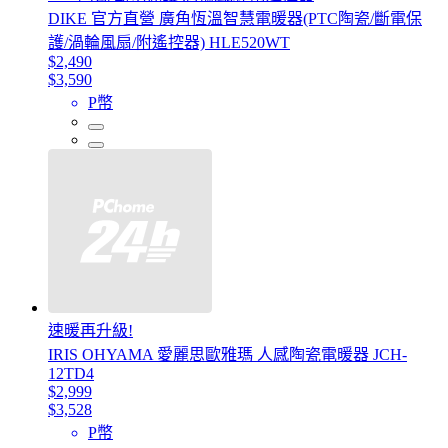
DIKE 官方直營 廣角恆溫智慧電暖器(PTC陶瓷/斷電保
護/渦輪風扇/附遙控器) HLE520WT
$2,490
$3,590
P幣
速暖再升級!
IRIS OHYAMA 愛麗思歐雅瑪 人感陶瓷電暖器 JCH-
12TD4
$2,999
$3,528
P幣