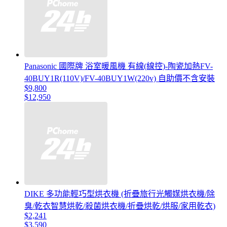
Panasonic 國際牌 浴室暖風機 有線(線控)-陶瓷加熱FV-
40BUY1R(110V)/FV-40BUY1W(220v) 自助價不含安裝
$9,800
$12,950
DIKE 多功能輕巧型烘衣機 (折疊旅行光觸媒烘衣機/除
臭/乾衣智慧烘乾/殺菌烘衣機/折疊烘乾/烘服/家用乾衣)
$2,241
$3,590