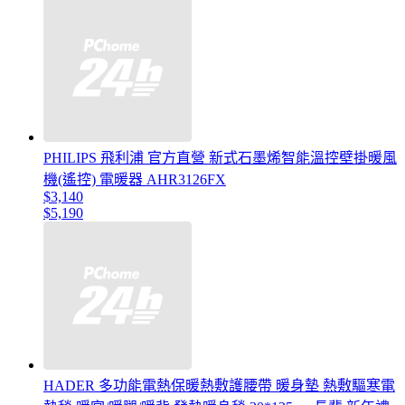
PHILIPS 飛利浦 官方直營 新式石墨烯智能溫控壁掛暖風
機(遙控) 電暖器 AHR3126FX
$3,140
$5,190
HADER 多功能電熱保暖熱敷護腰帶 暖身墊 熱敷驅寒電