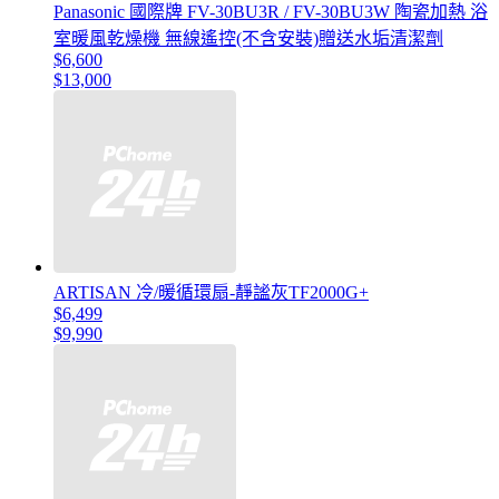
Panasonic 國際牌 FV-30BU3R / FV-30BU3W 陶瓷加熱 浴
室暖風乾燥機 無線遙控(不含安裝)贈送水垢清潔劑
$6,600
$13,000
ARTISAN 冷/暖循環扇-靜謐灰TF2000G+
$6,499
$9,990