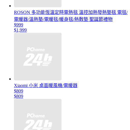
ROSON 多功能恆溫定時電熱毯 溫控加熱發熱墊毯 電毯/
電暖器/溫熱墊/電暖毯/暖身毯/熱敷墊 聖誕節禮物
$999
$1,999
Xiaomi 小米 桌面暖風機/電暖器
$809
$809