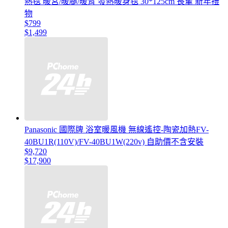
熱毯 暖宮/暖腿/暖背 發熱暖身毯 30*125cm 長輩 新年禮
物
$799
$1,499
Panasonic 國際牌 浴室暖風機 無線遙控-陶瓷加熱FV-
40BU1R(110V)/FV-40BU1W(220v) 自助價不含安裝
$9,720
$17,900