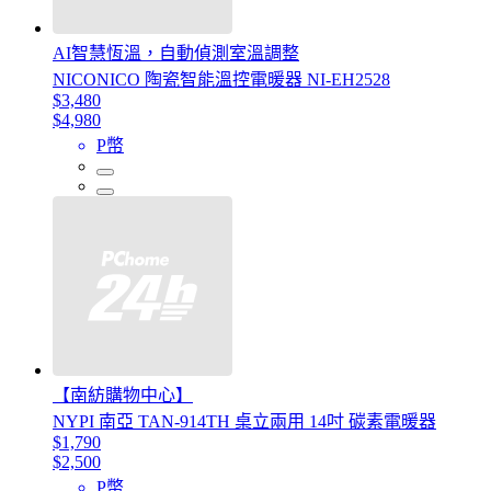
AI智慧恆溫，自動偵測室溫調整
NICONICO 陶瓷智能溫控電暖器 NI-EH2528
$3,480
$4,980
P幣
【南紡購物中心】
NYPI 南亞 TAN-914TH 桌立兩用 14吋 碳素電暖器
$1,790
$2,500
P幣