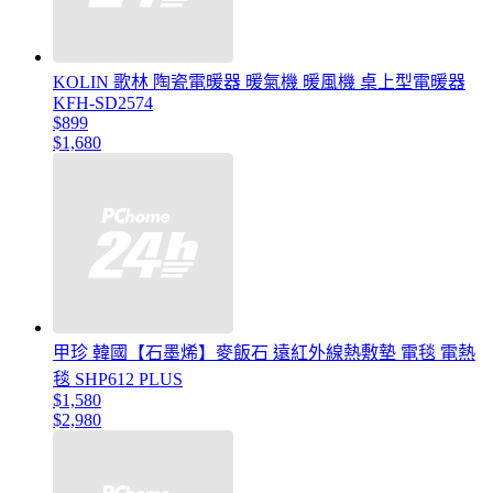
KOLIN 歌林 陶瓷電暖器 暖氣機 暖風機 桌上型電暖器
KFH-SD2574
$899
$1,680
甲珍 韓國【石墨烯】麥飯石 遠紅外線熱敷墊 電毯 電熱
毯 SHP612 PLUS
$1,580
$2,980