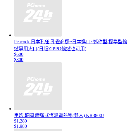
Peacock 日本孔雀 孔雀商標~日本進口~迷你型/標準型懷
爐專用火口(日版ZIPPO懷爐也可用)
$600
$800
甲珍 韓國 變頻式恆溫電熱毯(雙人) KR3800J
$1,280
$1,980