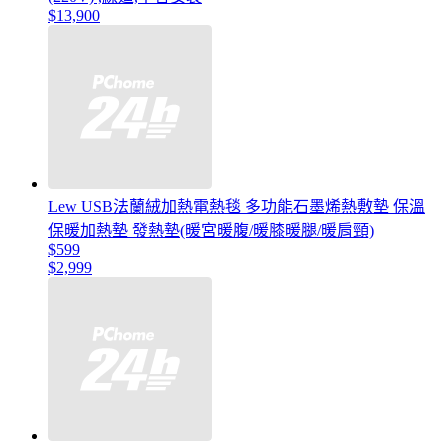
$13,900
Lew USB法蘭絨加熱電熱毯 多功能石墨烯熱敷墊 保溫
保暖加熱墊 發熱墊(暖宮暖腹/暖膝暖腿/暖肩頸)
$599
$2,999