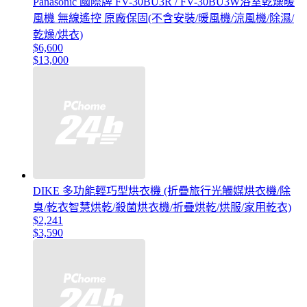
Panasonic 國際牌 FV-30BU3R / FV-30BU3W浴室乾燥暖
風機 無線遙控 原廠保固(不含安裝/暖風機/涼風機/除濕/
乾燥/烘衣)
$6,600
$13,000
DIKE 多功能輕巧型烘衣機 (折疊旅行光觸媒烘衣機/除
臭/乾衣智慧烘乾/殺菌烘衣機/折疊烘乾/烘服/家用乾衣)
$2,241
$3,590