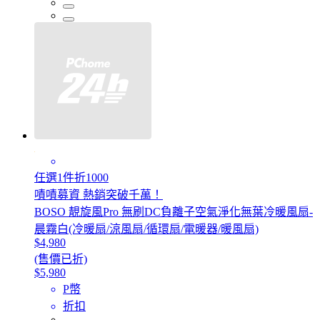
任選1件折1000
嘖嘖募資 熱銷突破千萬！
BOSO 靚旋風Pro 無刷DC負離子空氣淨化無葉冷暖風扇-
晨霧白(冷暖扇/涼風扇/循環扇/電暖器/暖風扇)
$4,980
(售價已折)
$5,980
P幣
折扣