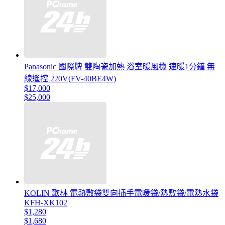
Panasonic 國際牌 雙陶瓷加熱 浴室暖風機 速暖1分鐘 無
線遙控 220V(FV-40BE4W)
$17,000
$25,000
KOLIN 歌林 電熱敷袋雙向插手電暖袋/熱敷袋/電熱水袋
KFH-XK102
$1,280
$1,680