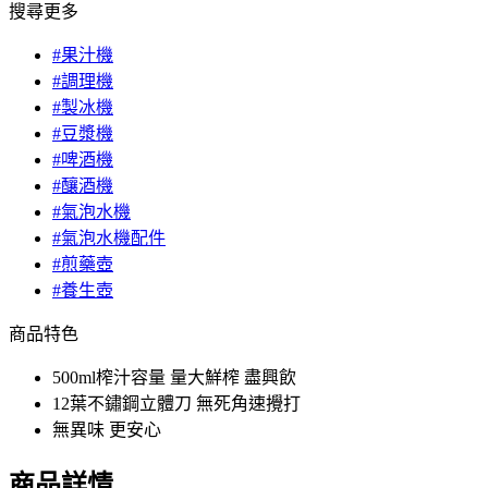
搜尋更多
#果汁機
#調理機
#製冰機
#豆漿機
#啤酒機
#釀酒機
#氣泡水機
#氣泡水機配件
#煎藥壺
#養生壺
商品特色
500ml榨汁容量 量大鮮榨 盡興飲
12葉不鏽鋼立體刀 無死角速攪打
無異味 更安心
商品詳情