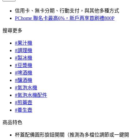
信用卡、無卡分期、行動支付，與其他多種方式
PChome 聯名卡最高6%，新戶再享首刷禮800P
搜尋更多
#果汁機
#調理機
#製冰機
#豆漿機
#啤酒機
#釀酒機
#氣泡水機
#氣泡水機配件
#煎藥壺
#養生壺
商品特色
杯蓋配備圓形旋鈕開關（推測為多檔位調節或一鍵開