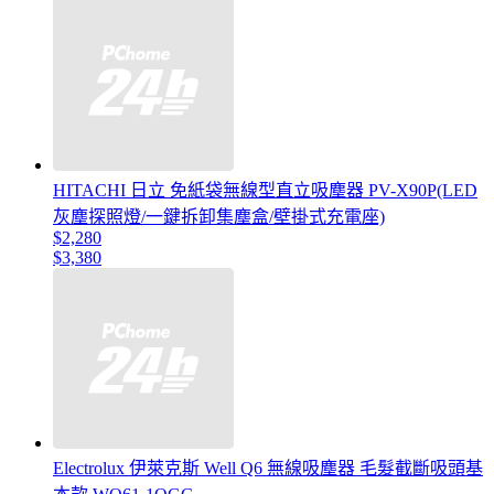
HITACHI 日立 免紙袋無線型直立吸塵器 PV-X90P(LED
灰塵探照燈/一鍵拆卸集塵盒/壁掛式充電座)
$2,280
$3,380
Electrolux 伊萊克斯 Well Q6 無線吸塵器 毛髮截斷吸頭基