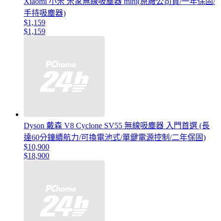
Xiaomi 小米 米家無線吸塵器 mini(原廠公司貨/一年保固/
手持吸塵器)
$1,159
$1,159
Dyson 戴森 V8 Cyclone SV55 無線吸塵器 入門首選 (長
達60分鐘續航力/可換電池式/單鍵電源控制/二年保固)
$10,900
$18,900