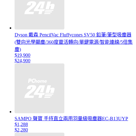
Dyson 戴森 PencilVac Fluffycones SV50 鉛筆/筆型吸塵器
(雙向光學顯塵/360度靈活轉向/單鍵電源/智能連線/5倍集
塵)
$19,900
$24,900
SAMPO 聲寶 手持直立兩用羽量級吸塵器EC-B13UYP
$1,288
$2,280