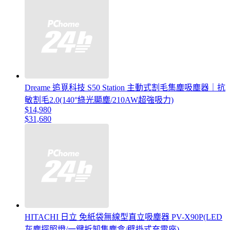
Dreame 追覓科技 S50 Station 主動式割毛集塵吸塵器｜抗
敏割毛2.0(140°綠光顯塵/210AW超強吸力)
$14,980
$31,680
HITACHI 日立 免紙袋無線型直立吸塵器 PV-X90P(LED
灰塵探照燈/一鍵拆卸集塵盒/壁掛式充電座)