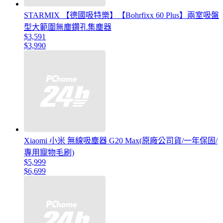
STARMIX 【德國吸特樂】【Bohrfixx 60 Plus】兩室吸盤
型大範圍無塵鑽孔集塵器
$3,591
$3,990
Xiaomi 小米 無線吸塵器 G20 Max(原廠公司貨/一年保固/
專用寵物毛刷)
$5,999
$6,699