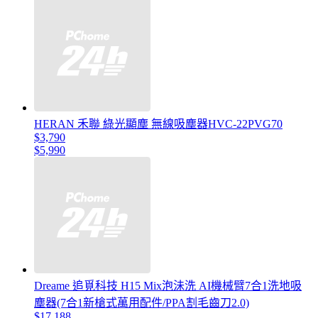
HERAN 禾聯 綠光顯塵 無線吸塵器HVC-22PVG70
$3,790
$5,990
Dreame 追覓科技 H15 Mix泡沬洗 AI機械臂7合1洗地吸
塵器(7合1新槍式萬用配件/PPA割毛齒刀2.0)
$17,188