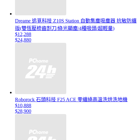
Dreame 追覓科技 Z10S Station 自動集塵吸塵器 抗敏防纏
版(雙恆壓梳齒割刀/綠光顯塵/4種吸頭/超輕量)
$12,288
$24,880
Roborock 石頭科技 F25 ACE 零纏繞高溫洗烘洗地機
$10,888
$28,900