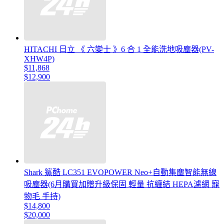
HITACHI 日立 《 六變士 》6 合 1 全能洗地吸塵器(PV-
XHW4P)
$11,868
$12,900
Shark 鯊酷 LC351 EVOPOWER Neo+自動集塵智能無線
吸塵器(6月購買加贈升級保固 輕量 抗纏結 HEPA濾網 寵
物毛 手持)
$14,800
$20,000