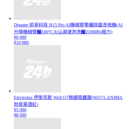
Dreame 追覓科技 H15 Pro AI機械臂零纏除菌洗地機(AI
升降機械臂﹧100°C火山湖浸泡洗﹧21000Pa吸力)
$9,999
$10,980
Electrolux 伊萊克斯 Well Q7無線吸塵器(WQ71-ANIMA
勃艮第酒紅)
$5,990
$8,990