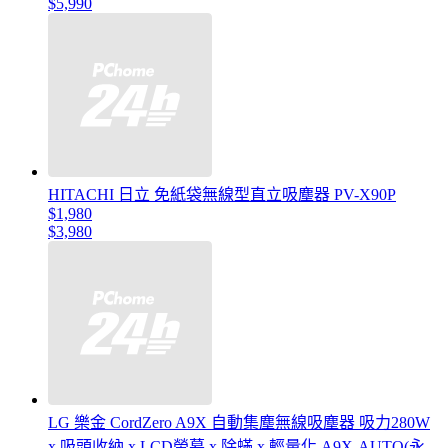
$5,990
HITACHI 日立 免紙袋無線型直立吸塵器 PV-X90P
$1,980
$3,980
LG 樂金 CordZero A9X 自動集塵無線吸塵器 吸力280W
x 吸頭收納 x LCD螢幕 x 除蟎 x 輕量化 A9X-AUTO(永