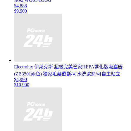
本款 WQ61-1OGG
$4,888
$9,900
Electrolux 伊萊克斯 超級完美管家HEPA進化版吸塵器
(ZB3501兩色) 獨家毛髮截斷/可水洗濾網/可自主站立
$4,990
$10,900