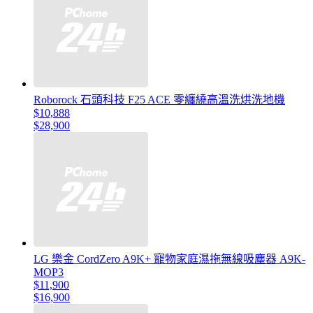
Roborock 石頭科技 F25 ACE 零纏繞高溫洗烘洗地機
$10,888
$28,900
LG 樂金 CordZero A9K+ 寵物家庭濕拖無線吸塵器 A9K-
MOP3
$11,900
$16,900