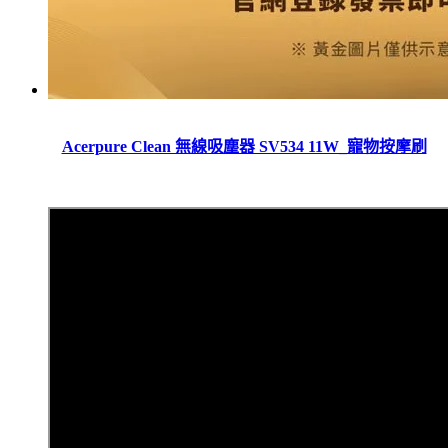
Acerpure Clean 無線吸塵器 SV534 11W_寵物按摩刷