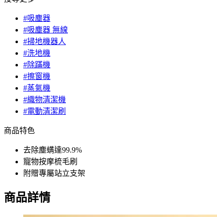
#吸塵器
#吸塵器 無線
#掃地機器人
#洗地機
#除蹣機
#擦窗機
#蒸氣機
#織物清潔機
#電動清潔刷
商品特色
去除塵螨達99.9%
寵物按摩梳毛刷
附贈專屬站立支架
商品詳情