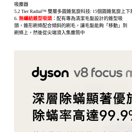
吸塵器
5.
2 Tier Radial™ 雙層多圓錐氣旋科技: 15個圓錐
6.
無纏結錐型吸頭
：配有專為清潔毛髮設計的錐型吸
頭，錐形刷條配合傾斜的刷毛，讓毛髮能夠「移動」到
刷條上，然後從尖端滑入集塵筒中