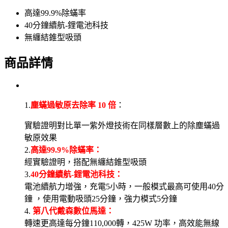
高達99.9%除蟎率
40分鐘續航-鋰電池科技
無纏結錐型吸頭
商品詳情
1.
塵蟎過敏原去除率 10 倍
：
實驗證明對比單一紫外燈技術在同樣層數上的除塵蟎過
敏原效果
2.
高達99.9%除蟎率
：
經實驗證明，搭配無纏結錐型吸頭
3.
40分鐘續航-鋰電池科技
：
電池續航力增強，充電5小時，一般模式最高可使用40分
鐘 ，使用電動吸頭25分鐘，強力模式5分鐘
4.
第八代戴森數位馬達
：
轉速更高達每分鐘110,000轉，425W 功率，高效能無線