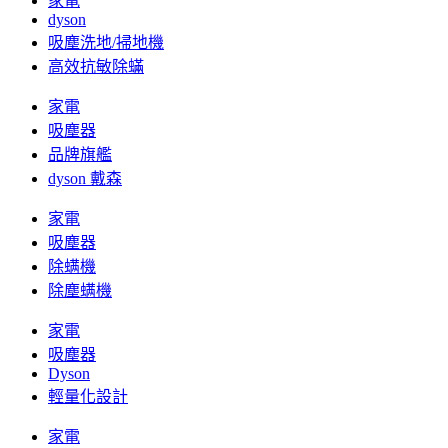
家電
dyson
吸塵洗地/掃地機
高效抗敏除蟎
家電
吸塵器
品牌旗艦
dyson 戴森
家電
吸塵器
除螨機
除塵螨機
家電
吸塵器
Dyson
輕量化設計
家電