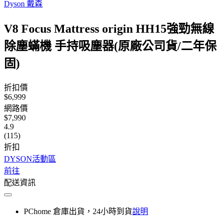
Dyson 戴森
V8 Focus Mattress origin HH15強勁無線
除塵蟎機 手持吸塵器(原廠公司貨/二年保
固)
折扣價
$6,999
網路價
$7,990
4.9
(115)
折扣
DYSON活動區
前往
配送資訊
PChome 倉庫出貨，24小時到貨
說明