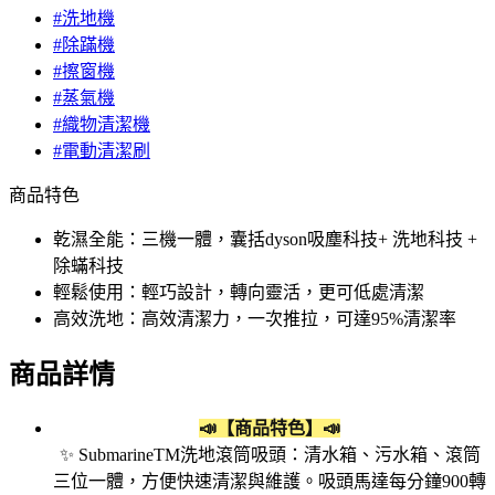
#洗地機
#除蹣機
#擦窗機
#蒸氣機
#織物清潔機
#電動清潔刷
商品特色
乾濕全能：三機一體，囊括dyson吸塵科技+ 洗地科技 +
除蟎科技
輕鬆使用：輕巧設計，轉向靈活，更可低處清潔
高效洗地：高效清潔力，一次推拉，可達95%清潔率
商品詳情
📣【商品特色】📣
✨ SubmarineTM洗地滾筒吸頭：清水箱、污水箱、滾筒
三位一體，方便快速清潔與維護。吸頭馬達每分鐘900轉