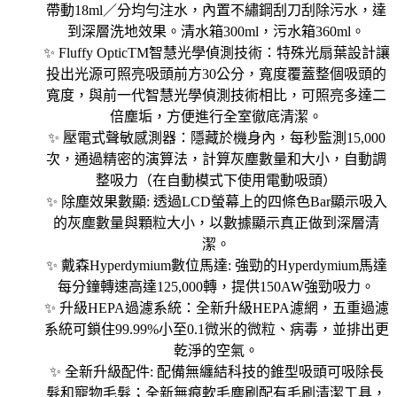
帶動18ml／分均勻注水，內置不繡鋼刮刀刮除污水，達
到深層洗地效果。清水箱300ml，污水箱360ml。
✨ Fluffy OpticTM智慧光學偵測技術：特殊光扇葉設計讓
投出光源可照亮吸頭前方30公分，寬度覆蓋整個吸頭的
寬度，與前一代智慧光學偵測技術相比，可照亮多達二
倍塵垢，方便進行全室徹底清潔。
✨ 壓電式聲敏感測器：隱藏於機身內，每秒監測15,000
次，通過精密的演算法，計算灰塵數量和大小，自動調
整吸力（在自動模式下使用電動吸頭）
✨ 除塵效果數顯: 透過LCD螢幕上的四條色Bar顯示吸入
的灰塵數量與顆粒大小，以數據顯示真正做到深層清
潔。
✨ 戴森Hyperdymium數位馬達: 強勁的Hyperdymium馬達
每分鐘轉速高達125,000轉，提供150AW強勁吸力。
✨ 升級HEPA過濾系統：全新升級HEPA濾網，五重過濾
系統可鎖住99.99%小至0.1微米的微粒、病毒，並排出更
乾淨的空氣。
✨ 全新升級配件: 配備無纏結科技的錐型吸頭可吸除長
髮和寵物毛髮；全新無痕軟毛塵刷配有毛刷清潔工具，