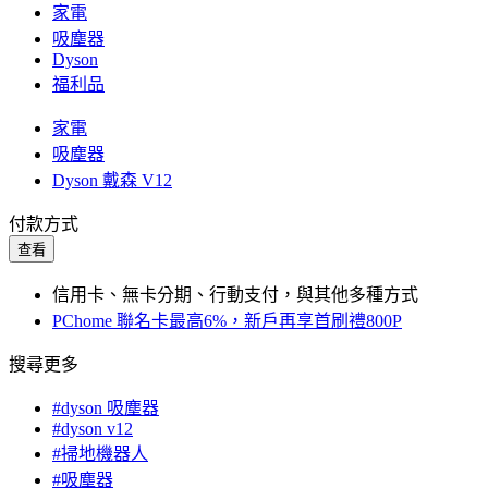
家電
吸塵器
Dyson
福利品
家電
吸塵器
Dyson 戴森 V12
付款方式
查看
信用卡、無卡分期、行動支付，與其他多種方式
PChome 聯名卡最高6%，新戶再享首刷禮800P
搜尋更多
#dyson 吸塵器
#dyson v12
#掃地機器人
#吸塵器