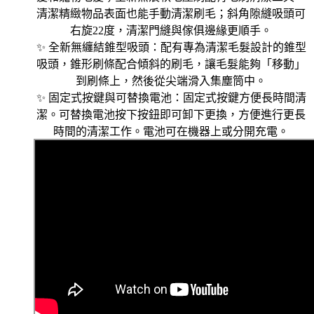
清潔精緻物品表面也能手動清潔刷毛；斜角隙縫吸頭可
右旋22度，清潔門縫與傢俱邊緣更順手。
✨ 全新無纏結錐型吸頭：配有專為清潔毛髮設計的錐型
吸頭，錐形刷條配合傾斜的刷毛，讓毛髮能夠「移動」
到刷條上，然後從尖端滑入集塵筒中。
✨ 固定式按鍵與可替換電池：固定式按鍵方便長時間清
潔。可替換電池按下按鈕即可卸下更換，方便進行更長
時間的清潔工作。電池可在機器上或分開充電。