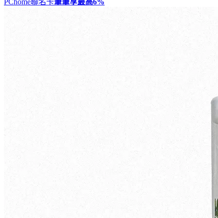
PChome聯名卡
筆筆享最高
6%