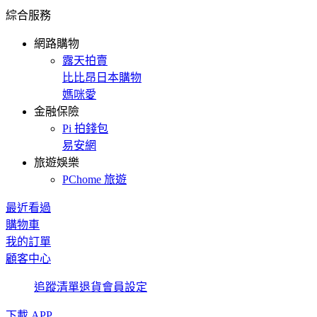
綜合服務
網路購物
露天拍賣
比比昂日本購物
媽咪愛
金融保險
Pi 拍錢包
易安網
旅遊娛樂
PChome 旅遊
最近看過
購物車
我的訂單
顧客中心
追蹤清單
退貨
會員設定
下載 APP