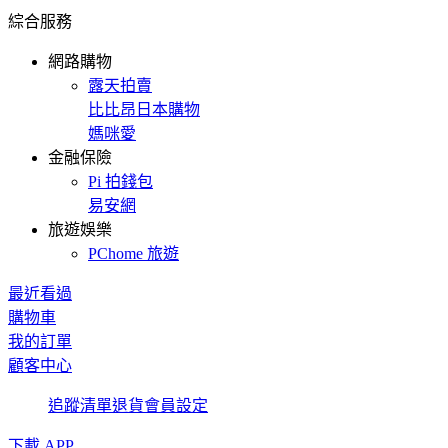
綜合服務
網路購物
露天拍賣
比比昂日本購物
媽咪愛
金融保險
Pi 拍錢包
易安網
旅遊娛樂
PChome 旅遊
最近看過
購物車
我的訂單
顧客中心
追蹤清單
退貨
會員設定
下載 APP