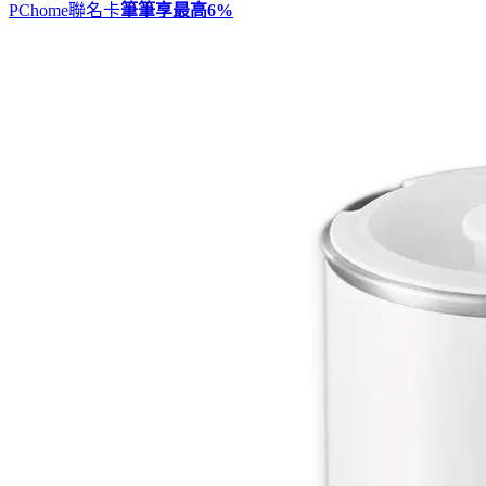
PChome聯名卡
筆筆享最高
6%