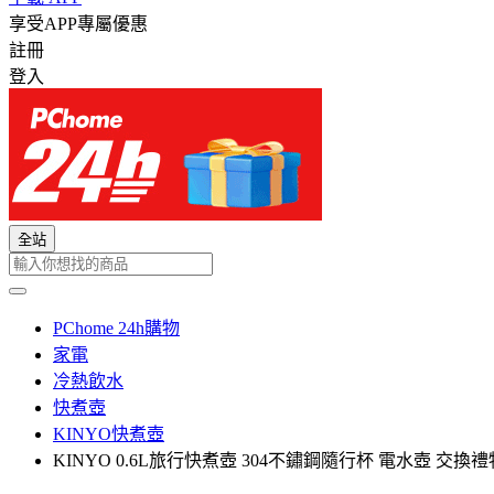
享受APP專屬優惠
註冊
登入
全站
PChome 24h購物
家電
冷熱飲水
快煮壺
KINYO快煮壺
KINYO 0.6L旅行快煮壺 304不鏽鋼隨行杯 電水壺 交換