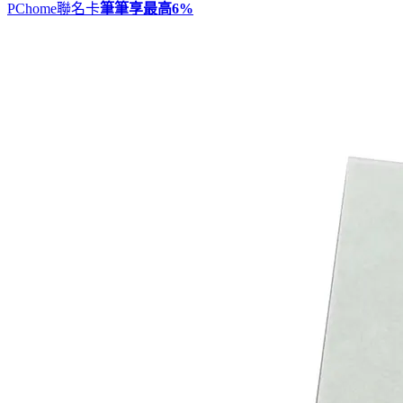
PChome聯名卡
筆筆享最高
6%