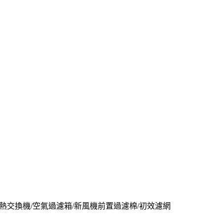
I-352Z全熱交換機/空氣過濾箱/新風機前置過濾棉/初效濾網