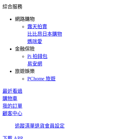
綜合服務
網路購物
露天拍賣
比比昂日本購物
媽咪愛
金融保險
Pi 拍錢包
易安網
旅遊娛樂
PChome 旅遊
最近看過
購物車
我的訂單
顧客中心
追蹤清單
退貨
會員設定
下載 APP