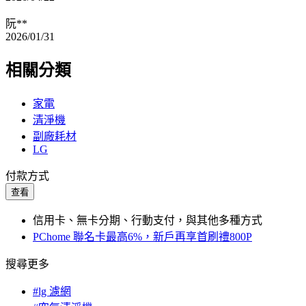
阮**
2026/01/31
相關分類
家電
清淨機
副廠耗材
LG
付款方式
查看
信用卡、無卡分期、行動支付，與其他多種方式
PChome 聯名卡最高6%，新戶再享首刷禮800P
搜尋更多
#lg 濾網