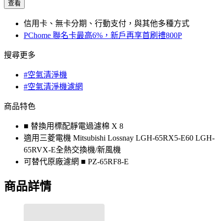
查看
信用卡、無卡分期、行動支付，與其他多種方式
PChome 聯名卡最高6%，新戶再享首刷禮800P
搜尋更多
#空氣清淨機
#空氣清淨機濾網
商品特色
■ 替換用標配靜電過濾棉 X 8
適用三菱電機 Mitsubishi Lossnay LGH-65RX5-E60 LGH-
65RVX-E全熱交換機/新風機
可替代原廠濾網 ■ PZ-65RF8-E
商品詳情