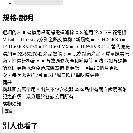
規格/說明
選項內容 ■ 替換用標配靜電過濾棉 X 8 適用於以下三菱電機
Mitsubishi Lossnay系列全熱交換機 / 新風機 ■ LGH-65RX5 ■
LGH-65RX5-E60 ■ LGH-65RVX ■ LGH-65RVX-E 可替代原廠
濾網 ■ PZ-65RF8-E 產品效能﹕ ■ 此為副廠產品，質量媲美原
廠。性價比極高。 ■ 有效過濾灰塵和毛髮等 ■ 濾心如有破損
請立即更換以避免造成機器損壞 建議﹕ ■每2-3個月更換一
次，每次需更換2片 ■或出風口吹出異味時更換
備註
機器圖為展示用。出貨不包含機器 本產品中有關之說明所附
記之商標，系分屬於各該公司所有
購物須知
查看
別人也看了