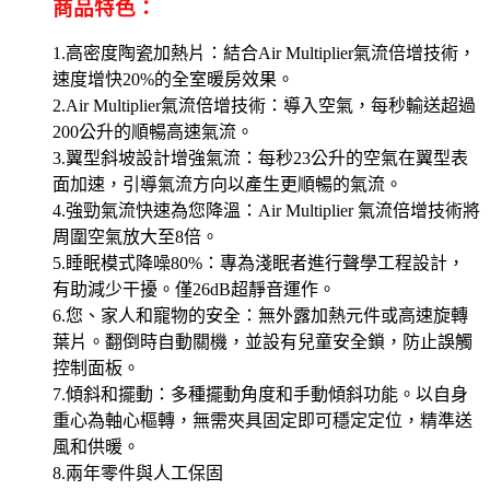
商品特色：
1.高密度陶瓷加熱片：結合Air Multiplier氣流倍增技術，
速度增快20%的全室暖房效果。
2.Air Multiplier氣流倍增技術：導入空氣，每秒輸送超過
200公升的順暢高速氣流。
3.翼型斜坡設計增強氣流：每秒23公升的空氣在翼型表
面加速，引導氣流方向以產生更順暢的氣流。
4.強勁氣流快速為您降溫：Air Multiplier 氣流倍增技術將
周圍空氣放大至8倍。
5.睡眠模式降噪80%：專為淺眠者進行聲學工程設計，
有助減少干擾。僅26dB超靜音運作。
6.您、家人和寵物的安全：無外露加熱元件或高速旋轉
葉片。翻倒時自動關機，並設有兒童安全鎖，防止誤觸
控制面板。
7.傾斜和擺動：多種擺動角度和手動傾斜功能。以自身
重心為軸心樞轉，無需夾具固定即可穩定定位，精準送
風和供暖。
8.兩年零件與人工保固