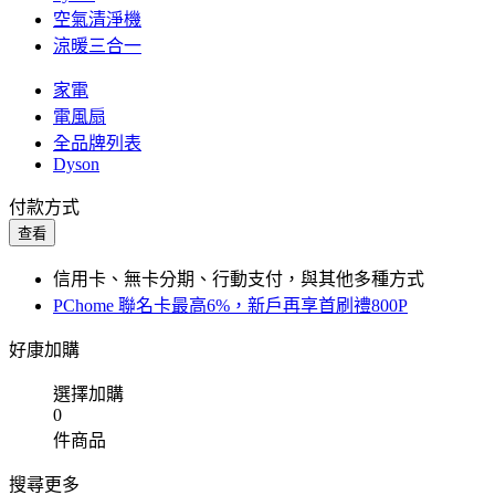
空氣清淨機
涼暖三合一
家電
電風扇
全品牌列表
Dyson
付款方式
查看
信用卡、無卡分期、行動支付，與其他多種方式
PChome 聯名卡最高6%，新戶再享首刷禮800P
好康加購
選擇加購
0
件商品
搜尋更多