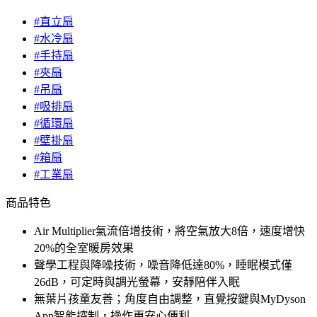
#直立扇
#水冷扇
#手持扇
#夾扇
#吊扇
#吸排扇
#循環扇
#壁掛扇
#箱扇
#工業扇
商品特色
Air Multiplier氣流倍增技術，將空氣放大8倍，速度增快
20%的全室暖房效果
聲學工程與降噪技術，噪音降低達80%，睡眠模式僅
26dB，可定時與調光螢幕，安靜陪伴入眠
無葉片孩童友善；角度自由調整，直覺按鍵與MyDyson
App智能控制，操作更安心便利