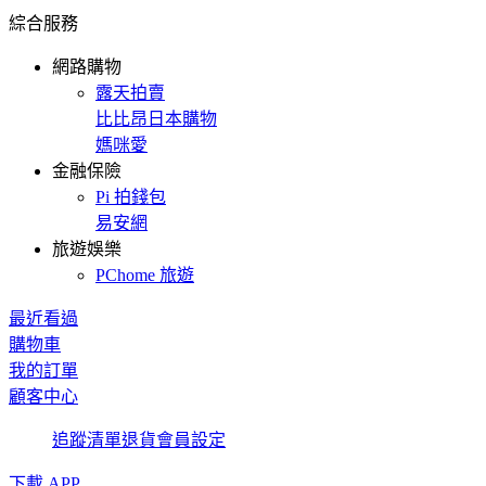
綜合服務
網路購物
露天拍賣
比比昂日本購物
媽咪愛
金融保險
Pi 拍錢包
易安網
旅遊娛樂
PChome 旅遊
最近看過
購物車
我的訂單
顧客中心
追蹤清單
退貨
會員設定
下載 APP