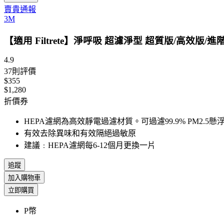
賣貴通報
3M
【適用 Filtrete】淨呼吸 超濾淨型 超質版/高效版/進階版
4.9
37
則評價
$355
$1,280
折價券
HEPA濾網為高效靜電過濾材質。可過濾99.9% PM2.5懸
有效去除異味和有效隔絕過敏原
建議﹕HEPA濾網每6-12個月更換一片
追蹤
加入購物車
立即購買
P幣