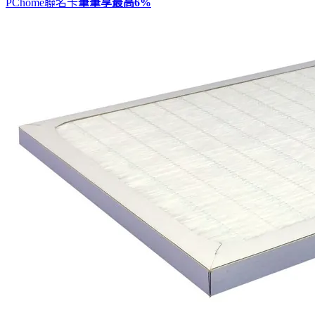
PChome聯名卡
筆筆享最高
6%