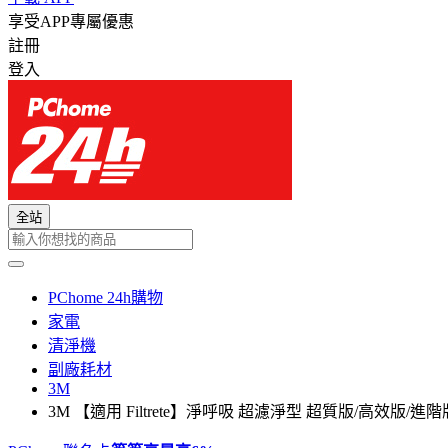
享受APP專屬優惠
註冊
登入
全站
PChome 24h購物
家電
清淨機
副廠耗材
3M
3M 【適用 Filtrete】淨呼吸 超濾淨型 超質版/高效版/進階版 