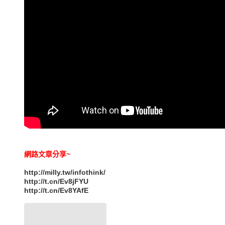
網路文章分享~
http://milly.tw/infothink/
http://t.cn/Ev8jFYU
http://t.cn/Ev8YAfE