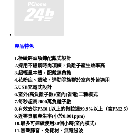
產品特色
1.極緻輕盈項鍊配戴式設計
2.採用不鏽鋼時尚項鍊，負離子產生效率高
3.超輕量本體，配戴無負擔
4.花粉症、過敏、通勤等族群於室內外皆適用
5.USB充電式設計
6.室外(高負離子數)/室內(省電)二種模式
7.每秒超高2000萬負離子數
8.有效去除PM0.1以上的微粒達99.9%以上（含PM2.5）
9.近零臭氣產生率(小於0.001ppm)
10.
最多可連續使用30個小時(室內模式)
11.無聲靜音、免耗材、無電磁波