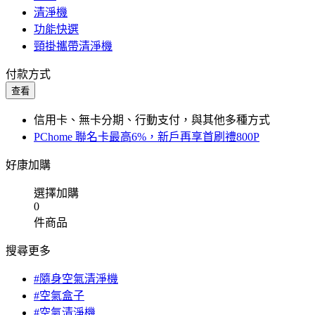
清淨機
功能快選
頸掛攜帶清淨機
付款方式
查看
信用卡、無卡分期、行動支付，與其他多種方式
PChome 聯名卡最高6%，新戶再享首刷禮800P
好康加購
選擇加購
0
件商品
搜尋更多
#隨身空氣清淨機
#空氣盒子
#空氣清淨機