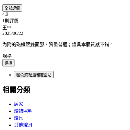
全部評價
4.0
1則評價
王**
2025/06/22
內附的磁鐵跟雙面膠，質量普通；燈具本體質感不錯。
規格
選擇
暖色(帶磁鐵和雙面貼
相關分類
居家
燈飾照明
燈具
其他燈具