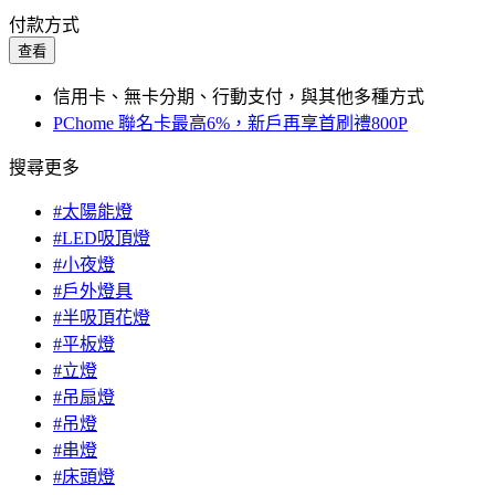
付款方式
查看
信用卡、無卡分期、行動支付，與其他多種方式
PChome 聯名卡最高6%，新戶再享首刷禮800P
搜尋更多
#太陽能燈
#LED吸頂燈
#小夜燈
#戶外燈具
#半吸頂花燈
#平板燈
#立燈
#吊扇燈
#吊燈
#串燈
#床頭燈