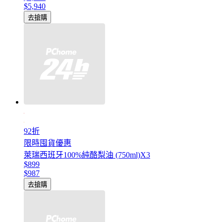
$5,940
去搶購
92折
限時囤貨優惠
萊瑞西班牙100%純酪梨油 (750ml)X3
$899
$987
去搶購