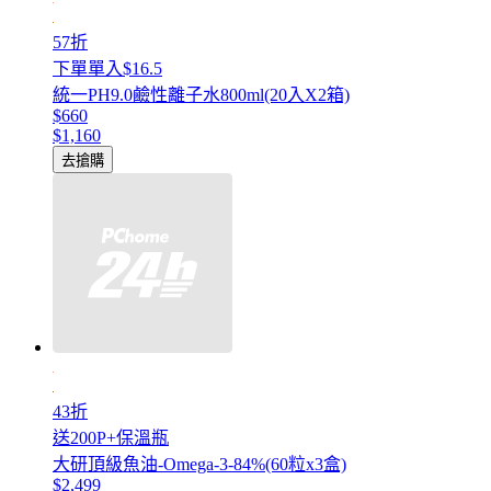
57折
下單單入$16.5
統一PH9.0鹼性離子水800ml(20入X2箱)
$660
$1,160
去搶購
43折
送200P+保溫瓶
大研頂級魚油-Omega-3-84%(60粒x3盒)
$2,499