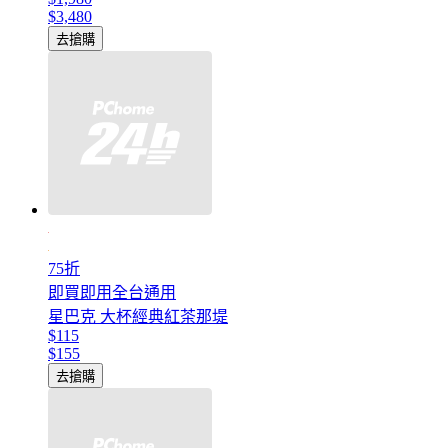
$3,480
去搶購
75折
即買即用全台通用
星巴克 大杯經典紅茶那堤
$115
$155
去搶購