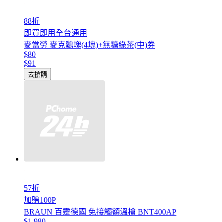
88折
即買即用全台通用
麥當勞 麥克鷄塊(4塊)+無糖綠茶(中)券
$80
$91
去搶購
57折
加贈100P
BRAUN 百靈德國 免接觸額溫槍 BNT400AP
$1,980