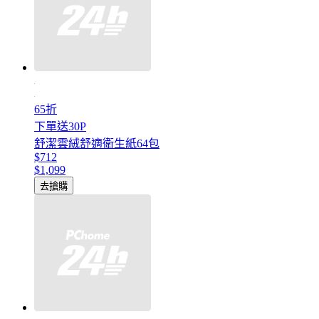
65折
下單送30P
舒潔雲絨舒適衛生紙64包
$712
$1,099
去搶購