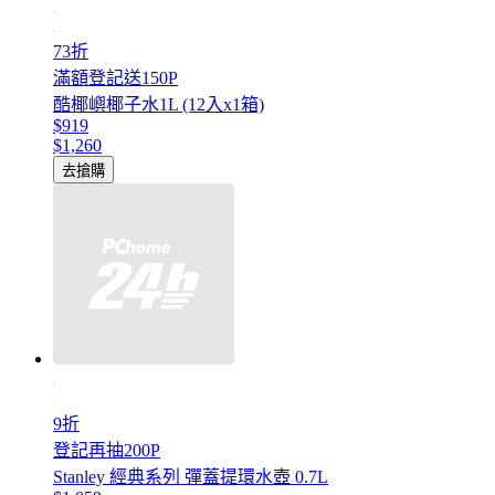
73折
滿額登記送150P
酷椰嶼椰子水1L (12入x1箱)
$919
$1,260
去搶購
9折
登記再抽200P
Stanley 經典系列 彈蓋提環水壺 0.7L