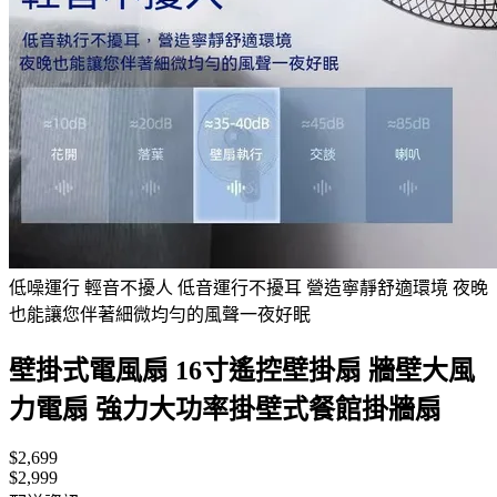
低噪運行 輕音不擾人 低音運行不擾耳 營造寧靜舒適環境 夜晚
也能讓您伴著細微均勻的風聲一夜好眠
壁掛式電風扇 16寸遙控壁掛扇 牆壁大風
力電扇 強力大功率掛壁式餐館掛牆扇
$2,699
$2,999