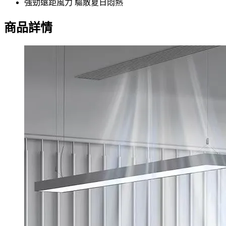
強勁遠距風力 驅散夏日悶熱
商品詳情