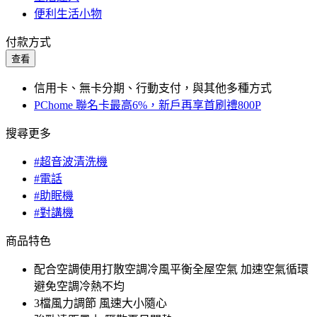
便利生活小物
付款方式
查看
信用卡、無卡分期、行動支付，與其他多種方式
PChome 聯名卡最高6%，新戶再享首刷禮800P
搜尋更多
#超音波清洗機
#電話
#助眠機
#對講機
商品特色
配合空調使用打散空調冷風平衡全屋空氣 加速空氣循環
避免空調冷熱不均
3檔風力調節 風速大小隨心