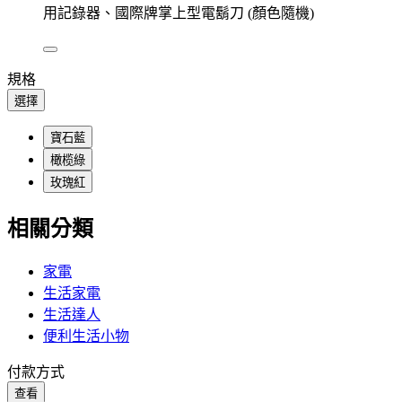
用記錄器、國際牌掌上型電鬍刀 (顏色隨機)
規格
選擇
寶石藍
橄榄綠
玫瑰紅
相關分類
家電
生活家電
生活達人
便利生活小物
付款方式
查看