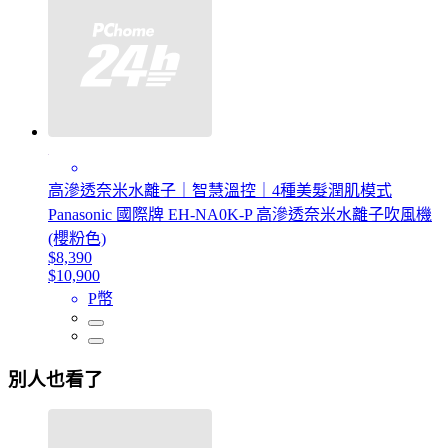
高滲透奈米水離子｜智慧溫控｜4種美髮潤肌模式
Panasonic 國際牌 EH-NA0K-P 高滲透奈米水離子吹風機
(櫻粉色)
$8,390
$10,900
P幣
別人也看了