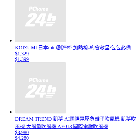
KOIZUMI 日本mini瀏海梳 加熱梳-約會救星/包包必備
$1,329
$1,399
DREAM TREND 凱夢 AI國際電壓負離子吹風機 凱夢吹
風機 大風量吹風機 AE018 國際電壓吹風機
$3,980
$4,280