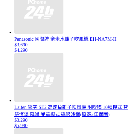
Panasonic 國際牌 奈米水離子吹風機 EH-NA7M-H
$3,690
$4,290
Laifen 徠芬 SE2 高速負離子吹風機 附吹嘴 10種模式 智
慧恆溫 降噪 兒童模式 磁吸濾網(原廠2年保固)
$3,290
$5,990