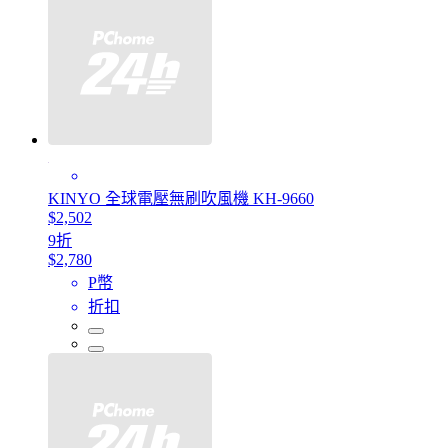
KINYO 全球電壓無刷吹風機 KH-9660
$2,502
9折
$2,780
P幣
折扣