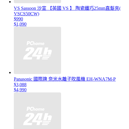
VS Sassoon 沙宣 【英國 VS 】 陶瓷纖巧25mm直髮夾(
VSCS50CW)
$990
$1,090
Panasonic 國際牌 奈米水離子吹風機 EH-WNA7M-P
$3,088
$4,990