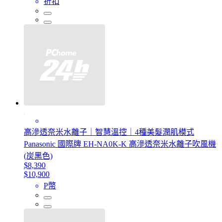
折扣
高滲透奈米水離子｜智慧溫控｜4種美髮潤肌模式
Panasonic 國際牌 EH-NA0K-K 高滲透奈米水離子吹風機
(炭黑色)
$8,390
$10,900
P幣