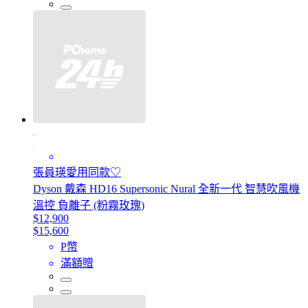
張員瑛愛用同款♡
Dyson 戴森 HD16 Supersonic Nural 全新一代 智慧吹風機
溫控 負離子 (粉霧玫瑰)
$12,900
$15,600
P幣
滿額贈