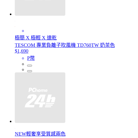
極簡 X 極輕 X 速乾
TESCOM 專業負離子吹風機 TD760TW 奶茶色
$1,690
P幣
NEW輕奢享受質感兩色