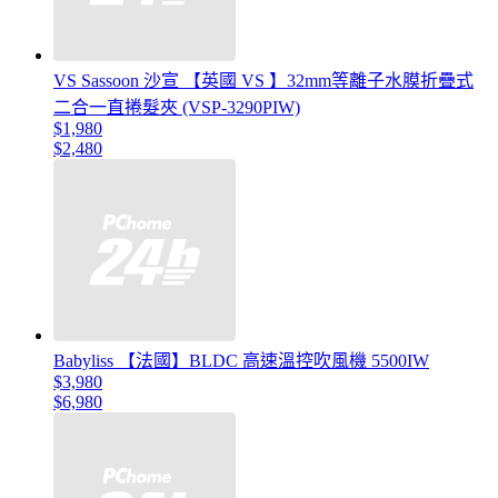
VS Sassoon 沙宣 【英國 VS 】32mm等離子水膜折疊式
二合一直捲髮夾 (VSP-3290PIW)
$1,980
$2,480
Babyliss 【法國】BLDC 高速溫控吹風機 5500IW
$3,980
$6,980