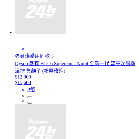
張員瑛愛用同款♡
Dyson 戴森 HD16 Supersonic Nural 全新一代 智慧吹風機
溫控 負離子 (粉霧玫瑰)
$12,900
$15,600
P幣