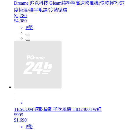
Dreame 追覓科技 Gleam特極輕高速吹風機(快乾輕巧/57
度恆溫/撫平毛躁/冷熱循環
$2,780
$4,980
P幣
TESCOM 速乾負離子吹風機 TID2400TW紅
$999
$1,690
P幣