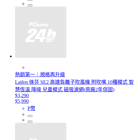
熱銷第一｜規格再升級
Laifen 徠芬 SE2 高速負離子吹風機 附吹嘴 10種模式 智
慧恆溫 降噪 兒童模式 磁吸濾網(原廠2年保固)
$3,290
$5,990
P幣