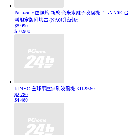
Panasonic 國際牌 新款 奈米水離子吹風機 EH-NA0K 台
灣限定版附烘罩 (NA0J升級版)
$8,990
$10,900
KINYO 全球電壓無刷吹風機 KH-9660
$2,780
$4,480