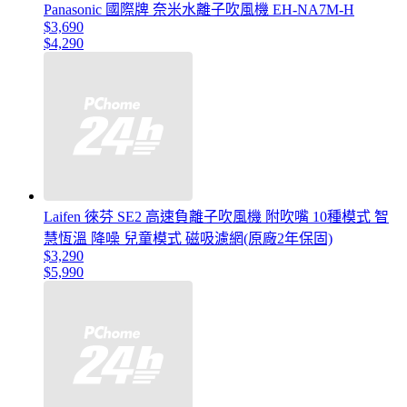
Panasonic 國際牌 奈米水離子吹風機 EH-NA7M-H
$3,690
$4,290
Laifen 徠芬 SE2 高速負離子吹風機 附吹嘴 10種模式 智
慧恆溫 降噪 兒童模式 磁吸濾網(原廠2年保固)
$3,290
$5,990