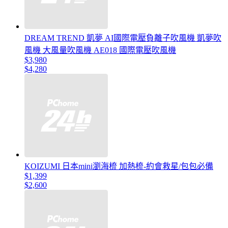
DREAM TREND 凱夢 AI國際電壓負離子吹風機 凱夢吹
風機 大風量吹風機 AE018 國際電壓吹風機
$3,980
$4,280
KOIZUMI 日本mini瀏海梳 加熱梳-約會救星/包包必備
$1,399
$2,600