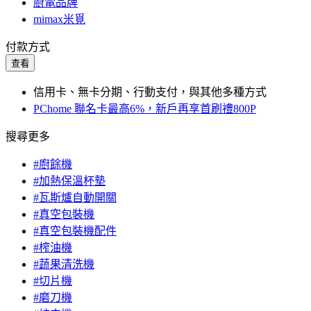
廚電品牌
mimax米覓
付款方式
查看
信用卡、無卡分期、行動支付，與其他多種方式
PChome 聯名卡最高6%，新戶再享首刷禮800P
搜尋更多
#廚餘機
#加熱保溫杯墊
#瓦斯爐自動開關
#真空包裝機
#真空包裝機配件
#榨油機
#蔬果清洗機
#切片機
#磨刀機