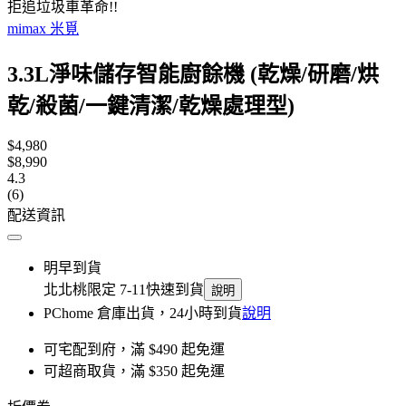
拒追垃圾車革命!!
mimax 米覓
3.3L淨味儲存智能廚餘機 (乾燥/研磨/烘
乾/殺菌/一鍵清潔/乾燥處理型)
$4,980
$8,990
4.3
(6)
配送資訊
明早到貨
北北桃限定 7-11快速到貨
說明
PChome 倉庫出貨，24小時到貨
說明
可宅配到府，滿 $490 起免運
可超商取貨，滿 $350 起免運