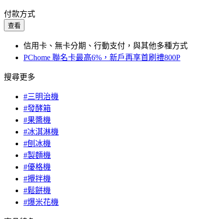
付款方式
查看
信用卡、無卡分期、行動支付，與其他多種方式
PChome 聯名卡最高6%，新戶再享首刷禮800P
搜尋更多
#三明治機
#發酵箱
#果醬機
#冰淇淋機
#刨冰機
#製麵機
#優格機
#攪拌機
#鬆餅機
#爆米花機