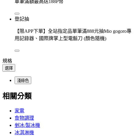
單筆滿額最高送188P幣
登記抽
【限APP下單】全站指定品單筆滿888元抽Mio gogoro專
用記錄器、國際牌掌上型電鬍刀 (顏色隨機)
規格
選擇
淺綠色
相關分類
家電
食物調理
剉冰/製冰機
冰淇淋機